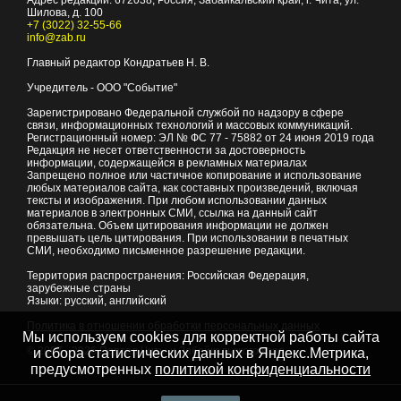
Адрес редакции:
672038
, Россия, Забайкальский край, г.
Чита
,
ул.
Шилова, д. 100
+7 (3022) 32-55-66
info@zab.ru
Главный редактор Кондратьев Н. В.
Учредитель - ООО "Событие"
Зарегистрировано Федеральной службой по надзору в сфере
связи, информационных технологий и массовых коммуникаций.
Регистрационный номер: ЭЛ № ФС 77 - 75882 от 24 июня 2019 года
Редакция не несет ответственности за достоверность
информации, содержащейся в рекламных материалах
Запрещено полное или частичное копирование и использование
любых материалов сайта, как составных произведений, включая
тексты и изображения. При любом использовании данных
материалов в электронных СМИ, ссылка на данный сайт
обязательна. Объем цитирования информации не должен
превышать цель цитирования. При использовании в печатных
СМИ, необходимо письменное разрешение редакции.
Территория распространения: Российская Федерация,
зарубежные страны
Языки: русский, английский
Политика в отношении обработки персональных данных
Мы используем cookies для корректной работы сайта
© 2007 - 2026
Портал Читы и Забайкальского края
и сбора статистических данных в Яндекс.Метрика,
предусмотренных
политикой конфиденциальности