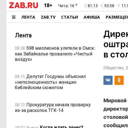
18+
Чита:
16 °
81.13
93.58
11.
ЛЕНТА
ZAB.TV
СТАТЬИ
АФИША
РАЗМЕЩЕ
Дирек
Лента
оштра
598 миллионов улетели в Омск:
08:38
в сто
как Забайкалье провалило «Чистый
воздух»
Общество, 2
Депутат Госдумы объяснил
08:15
«неполноценность» женщин
библейским сюжетом
Мировой 
Прокуратура начала проверку
08:10
директор
из-за раскопок ТГК-14
столовой
сообщили
Когда ждать денег?
19:02, Вчера