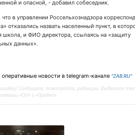
енной и опасной, - добавил собеседник.
 что в управлении Россельхознадзора корреспон
а» отказались назвать населенный пункт, в котор
я школа, и ФИО директора, ссылаясь на «защиту
ьных данных».
 оперативные новости в telegram-канале
"ZAB.RU"
ошибку? Сообщите, пожалуйста, редакции. Выделите тек
авиши «Ctrl» и «Пробел»