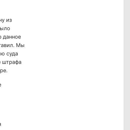
ну из
было
р данное
тавил. Мы
ию суда
е штрафа
ре.
е
я