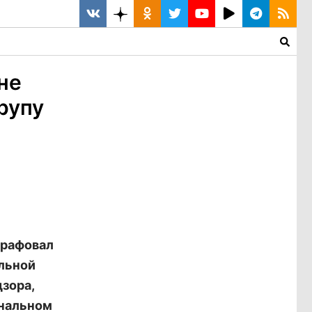
не
рупу
трафовал
ольной
зора,
ональном