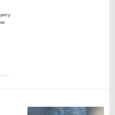
денту
ом
ст и