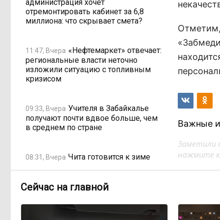
администрация хочет
некачеств
отремонтировать кабинет за 6,8
миллиона: что скрывает смета?
Отметим,
«Забмеди
«Нефтемаркет» отвечает:
11:47, Вчера
находитс
региональные власти неточно
изложили ситуацию с топливным
персонал
кризисом
Учителя в Забайкалье
09:33, Вчера
получают почти вдвое больше, чем
Важные и
в среднем по стране
Заметили 
нажмите кл
Чита готовится к зиме
08:31, Вчера
Сейчас на главной
Лес, которого нет в
08:02, Вчера
отчётах