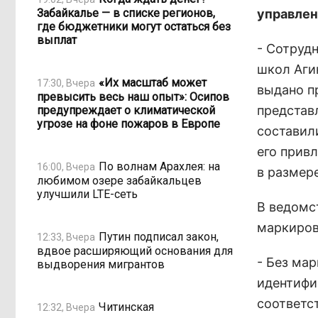
Забайкалье — в списке регионов,
управлен
где бюджетники могут остаться без
выплат
- Сотруд
школ Аги
«Их масштаб может
17:30, Вчера
выдано п
превысить весь наш опыт»: Осипов
представ
предупреждает о климатической
угрозе на фоне пожаров в Европе
составил
его прив
По волнам Арахлея: на
16:00, Вчера
в размере
любимом озере забайкальцев
улучшили LTE-сеть
В ведомс
маркиров
Путин подписал закон,
12:33, Вчера
вдвое расширяющий основания для
- Без ма
выдворения мигрантов
идентифиц
соответс
Читинская
12:32, Вчера