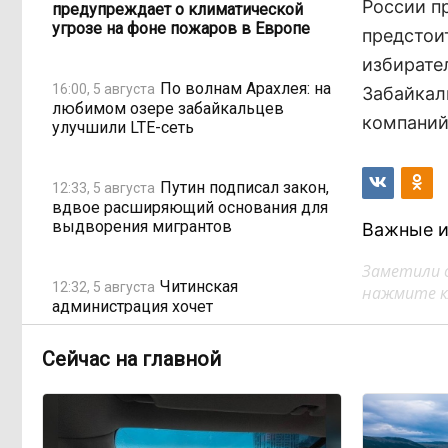
России п
предупреждает о климатической
угрозе на фоне пожаров в Европе
предстои
избирате
По волнам Арахлея: на
16:00, 5 августа
Забайкал
любимом озере забайкальцев
компаний
улучшили LTE-сеть
Путин подписал закон,
12:33, 5 августа
вдвое расширяющий основания для
выдворения мигрантов
Важные и
Заметили 
Читинская
12:32, 5 августа
нажмите кл
администрация хочет
отремонтировать кабинет за 6,8
миллиона: что скрывает смета?
Сейчас на главной
«Нефтемаркет»
11:47, 5 августа
отвечает: региональные власти
неточно изложили ситуацию с