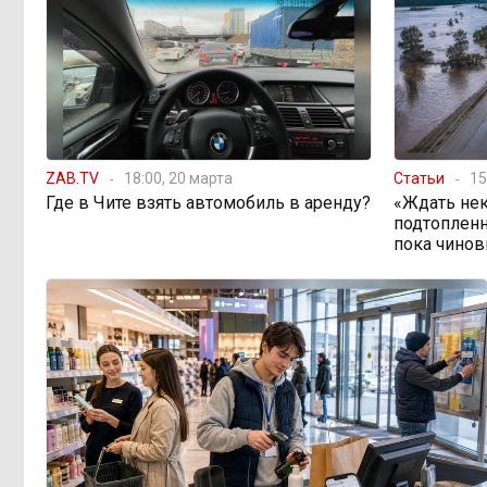
топливным кризисом
Учителя в Забайкалье
09:33, 5 августа
получают почти вдвое больше, чем
в среднем по стране
ZAB.TV
18:00, 20 марта
Статьи
15
Чита готовится к зиме
08:31, 5 августа
Где в Чите взять автомобиль в аренду?
«Ждать нек
подтопленн
пока чинов
Лес, которого нет в
08:02, 5 августа
отчётах
«Ребёнок должен
16:00, 4 августа
хотеть учиться, а не просто идти в
школу с рюкзаком»: детский
психолог Наталья Малинина о
готовности к школе