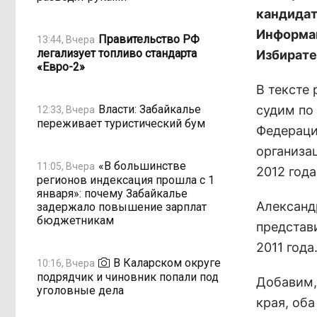
кандидат
Информац
Правительство РФ
13:44, Вчера
легализует топливо стандарта
Избирате
«Евро-2»
В тексте
Власти: Забайкалье
судим по 
12:33, Вчера
переживает туристический бум
Федерации
организац
«В большинстве
11:05, Вчера
2012 года
регионов индексация прошла с 1
января»: почему Забайкалье
Александ
задержало повышение зарплат
бюджетникам
представ
2011 года
В Каларском округе
10:16, Вчера
подрядчик и чиновник попали под
Добавим,
уголовные дела
края, оба