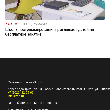
ZAB.TV
09:00, 25 марта
Школа программирования приглашает детей на
бесплатное занятие
Сетевое издание ZAB.RU
Адрес редакции:
672038
, Россия, Забайкальский край, г.
Чита
,
ул. Шилова
+7 (3022) 32-55-66
info@zab.ru
Главный редактор Кондратьев Н. В.
Учредитель - ООО "Событие"