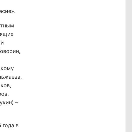
асие».
атным
оящих
ий
оворин,
скому
льжаева,
ков,
ов,
укин) –
 года в