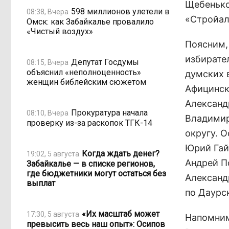
Щебенько
598 миллионов улетели в
08:38, Вчера
«Стройал
Омск: как Забайкалье провалило
«Чистый воздух»
Поясним,
избирате
Депутат Госдумы
08:15, Вчера
объяснил «неполноценность»
думских 
женщин библейским сюжетом
Афицинск
Александ
Прокуратура начала
08:10, Вчера
Владимир
проверку из-за раскопок ТГК-14
округу. 
Юрий Гай
Когда ждать денег?
19:02, 5 августа
Андрей П
Забайкалье — в списке регионов,
где бюджетники могут остаться без
Александ
выплат
по Даурс
«Их масштаб может
17:30, 5 августа
Напомним,
превысить весь наш опыт»: Осипов