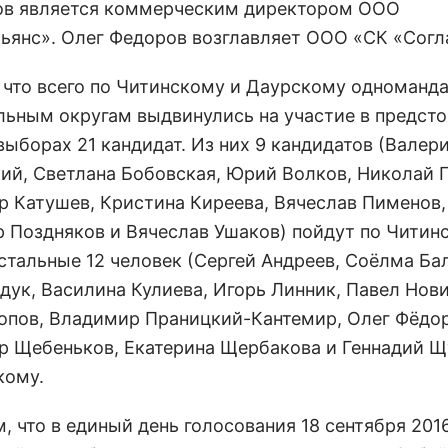
в является коммерческим директором ООО
ьянс». Олег Федоров возглавляет ООО «СК «Согл
 что всего по Читинскому и Даурскому одноманд
льным округам выдвинулись на участие в предст
выборах 21 кандидат. Из них 9 кандидатов (Валер
ий, Светлана Бобовская, Юрий Волков, Николай Г
р Катушев, Кристина Киреева, Вячеслав Пименов,
 Поздняков и Вячеслав Ушаков) пойдут по Читин
Остальные 12 человек (Сергей Андреев, Соёлма Ба
дук, Василина Кулиева, Игорь Линник, Павел Нови
опов, Владимир Праницкий-Кантемир, Олег Фёдор
р Щебеньков, Екатерина Щербакова и Геннадий Щ
кому.
 что в единый день голосования 18 сентября 2016