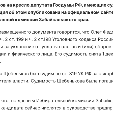
ов на кресло депутата Госдумы РФ, имеющих су
ия об этом опубликована на официальном сайт
льной комиссии Забайкальского края.
 размещенного документа говорится, что Олег Фе
ч. 2 ст. 199 и ч. 2 ст.198 Уголовного кодекса Росс
 за уклонение от уплаты налогов и (или) сборов 
ии и физического лица. Его судимость снята 1 де
.
р Щебеньков был судим по ст. 319 УК РФ за оско
ителя власти. Судимость Щебенькова была погаш
.
 что, по данным Избирательной комиссии Забайк
 кандидата сейчас числятся в руководстве предпр