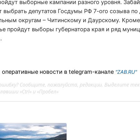
ройдут выборные кампании разного уровня. Заба
т выбрать депутатов Госдумы РФ 7-ого созыва по
льным округам – Читинскому и Даурскому. Кроме 
ье пройдут выборы губернатора края и ряд муни
.
 оперативные новости в telegram-канале
"ZAB.RU"
ошибку? Сообщите, пожалуйста, редакции. Выделите тек
авиши «Ctrl» и «Пробел»