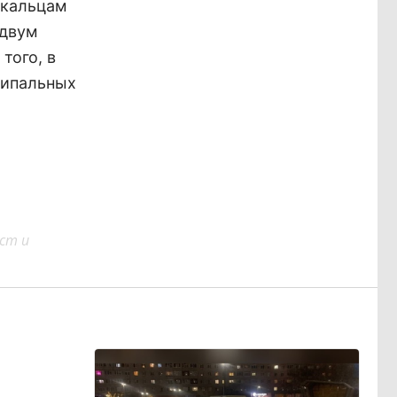
йкальцам
 двум
того, в
ципальных
ст и