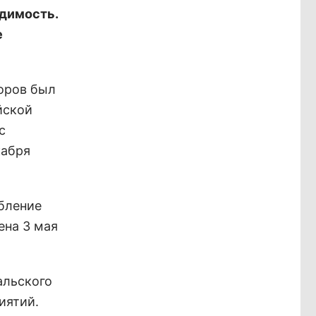
димость.
е
доров был
ийской
с
кабря
рбление
ена 3 мая
альского
иятий.