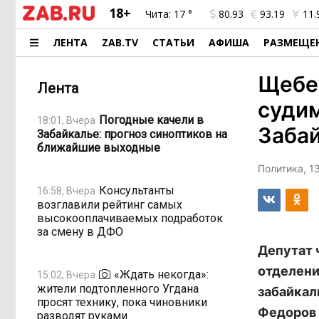
18+
Чита:
17 °
80.93
93.19
11.
ЛЕНТА
ZAB.TV
СТАТЬИ
АФИША
РАЗМЕЩЕ
Щебен
Лента
судим
Погодные качели в
18:01, Вчера
Заба
Забайкалье: прогноз синоптиков на
ближайшие выходные
Политика, 1
Консультанты
16:58, Вчера
возглавили рейтинг самых
высокооплачиваемых подработок
за смену в ДФО
Депутат 
отделени
«Ждать некогда»:
15:02, Вчера
жители подтопленного Угдана
забайкал
просят технику, пока чиновники
Федоров 
разводят руками