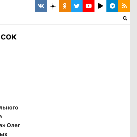
исок
льного
а
а» Олег
ных