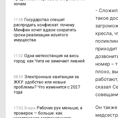
ночам
- Сложило
такое до
Государство спешит
11:58
распродать конфискат: почему
загромож
Минфин хочет вдвое сократить
кресла, 
сроки реализации изъятого
имущества
поликлин
приходит 
Одна метеостанция на весь
дозвонить
11:02
город: как Чита не замечает ливней
номер – т
плохо, вы
Электронные квитанции за
08:59
работают
ЖКУ: удобство или новые
сказал С
проблемы? Что изменится с 2027
года
совещани
Он также
Рабочих рук меньше, а
17:03, Вчера
проверок — больше: как
медсестр