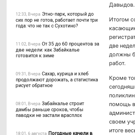
Давыдов.
Этно-парк, который до
12:33, Вчера
Итогом с
сих пор не готов, работает почти три
года: что не так с Сухотино?
касающие
регистра
От 35 до 60 процентов за
11:02, Вчера
две неде
две недели: как Забайкалье
должны б
готовится к зиме
работ.
Сахар, курица и хлеб
09:31, Вчера
Кроме то
продолжают дорожать, а статистика
рисует обратное
сегодняш
поликлин
Забайкалье строит
помощь в
08:01, Вчера
дамбы раньше сроков, чтобы
админист
паводки не застали врасплох
своем уч
итоге вес
Погодные качели в
18:01, 6 августа