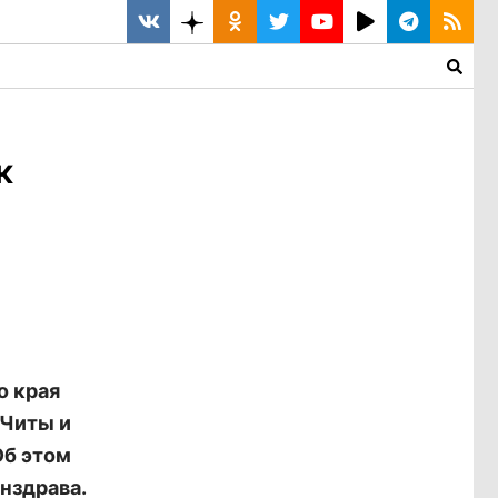
к
о края
 Читы и
Об этом
нздрава.