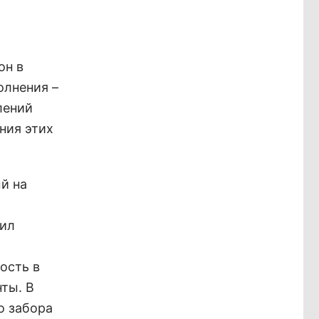
он в
олнения –
лений
ния этих
й на
жил
ость в
ты. В
о забора