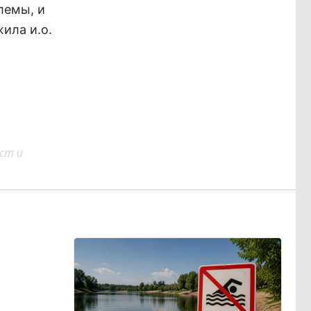
блемы, и
ила и.о.
ст и