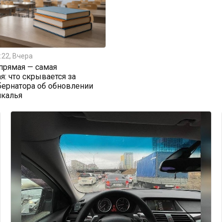
:22, Вчера
прямая — самая
я: что скрывается за
бернатора об обновлении
йкалья