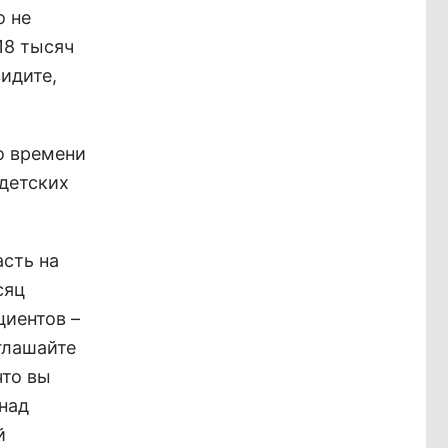
о не
18 тысяч
идите,
о времени
 детских
асть на
сяц
циентов –
глашайте
что вы
 над
й