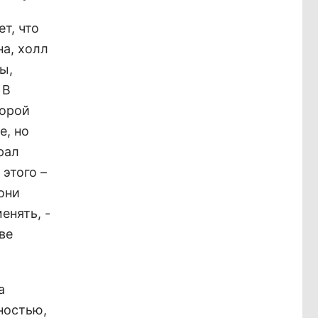
т, что
на, холл
ы,
 В
торой
е, но
рал
 этого –
они
енять, -
ве
а
ностью,