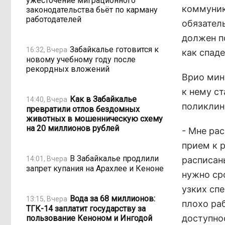
ужесточение миграционного
коммуник
законодательства бьёт по карману
работодателей
обязатель
должен п
Забайкалье готовится к
16:32, Вчера
как спаде
новому учебному году после
рекордных вложений
Врио мин
к нему с
Как в Забайкалье
14:40, Вчера
поликлин
превратили отлов бездомных
животных в мошенническую схему
на 20 миллионов рублей
- Мне ра
прием к 
В Забайкалье продлили
14:01, Вчера
расписан
запрет купания на Арахлее и Кеноне
нужно ср
узких спе
Вода за 68 миллионов:
13:15, Вчера
плохо раб
ТГК-14 заплатит государству за
доступнос
пользование Кеноном и Ингодой