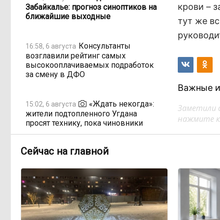
крови – з
Забайкалье: прогноз синоптиков на
ближайшие выходные
тут же вс
руководи
Консультанты
16:58, 6 августа
возглавили рейтинг самых
высокооплачиваемых подработок
за смену в ДФО
Важные и
«Ждать некогда»:
15:02, 6 августа
Заметили 
жители подтопленного Угдана
нажмите кл
просят технику, пока чиновники
разводят руками
Сейчас на главной
Правительство РФ
13:44, 6 августа
легализует топливо стандарта
«Евро-2»
Власти: Забайкалье
12:33, 6 августа