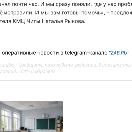
анял почти час. И мы сразу поняли, где у нас про
ё исправили. И мы вам готовы помочь», - предлож
теля КМЦ Читы Наталья Рыкова.
 оперативные новости в telegram-канале
"ZAB.RU"
ошибку? Сообщите, пожалуйста, редакции. Выделите тек
авиши «Ctrl» и «Пробел»