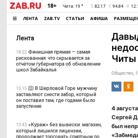
18+
Чита:
19 °
82.17
94.84
12.
ЛЕНТА
ZAB.TV
СТАТЬИ
АФИША
РАЗМЕЩЕ
Давыд
Лента
недос
Финишная прямая — самая
18:22
Читы
рискованная: что скрывается за
отчётом губернатора об обновлении
школ Забайкалья
Общество, 1
В Шерловой Горе мужчину
15:15
заставляют снести забор, который
он поставил там, где годами было
запустение
4 август
Сергей Д
«Кураж» без вывески: магазин,
13:43
был непр
который лишился лицензии,
«Забмеди
продолжает торговать спиртным по