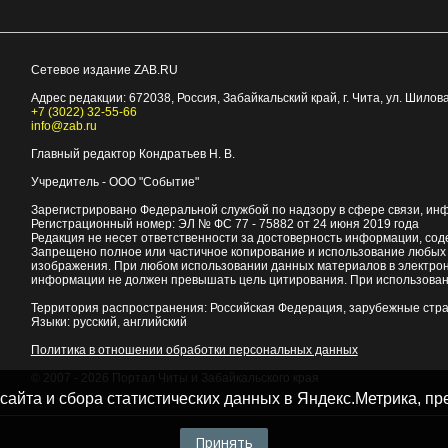
Сетевое издание ZAB.RU
Адрес редакции:
672038
, Россия, Забайкальский край, г.
Чита
,
ул. Шилова
+7 (3022) 32-55-66
info@zab.ru
Главный редактор Кондратьев Н. В.
Учредитель - ООО "Событие"
Зарегистрировано Федеральной службой по надзору в сфере связи, ин
Регистрационный номер: ЭЛ № ФС 77 - 75882 от 24 июня 2019 года
Редакция не несет ответственности за достоверность информации, со
Запрещено полное или частичное копирование и использование любых м
изображения. При любом использовании данных материалов в электро
информации не должен превышать цель цитирования. При использован
Территория распространения: Российская Федерация, зарубежные стр
Языки: русский, английский
Политика в отношении обработки персональных данных
© 2007 - 2026
Портал Читы и Забайкальского края
 сайта и сбора статистических данных в Яндекс.Метрика, 
Принять