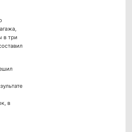
о
агажа,
 в три
составил
решил
зультате
к, в