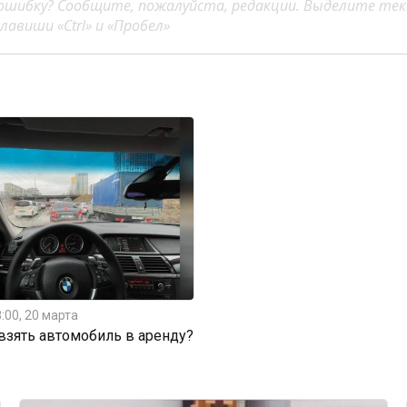
ошибку? Сообщите, пожалуйста, редакции. Выделите тек
авиши «Ctrl» и «Пробел»
:00, 20 марта
 взять автомобиль в аренду?