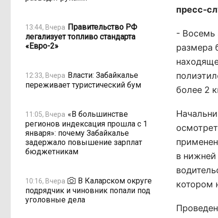
пресс-сл
Правительство РФ
13:44, Вчера
- Восемь
легализует топливо стандарта
«Евро-2»
размера 
находяще
Власти: Забайкалье
полиэтил
12:33, Вчера
переживает туристический бум
более 2 к
Начальни
«В большинстве
11:05, Вчера
регионов индексация прошла с 1
осмотрет
января»: почему Забайкалье
применен
задержало повышение зарплат
бюджетникам
в нижней
водитель
В Каларском округе
10:16, Вчера
котором 
подрядчик и чиновник попали под
уголовные дела
Проведен