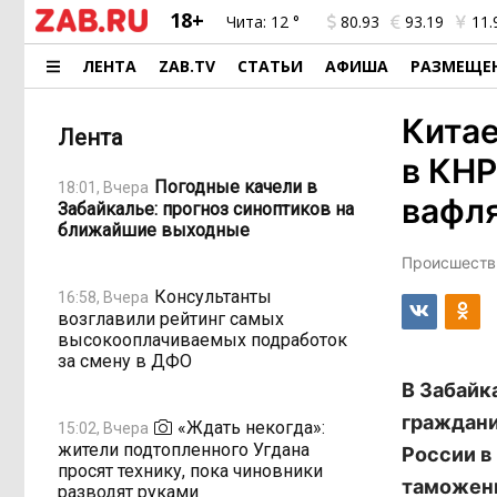
18+
Чита:
12 °
80.93
93.19
11.
ЛЕНТА
ZAB.TV
СТАТЬИ
АФИША
РАЗМЕЩЕ
Китае
Лента
в КНР
Погодные качели в
18:01, Вчера
вафл
Забайкалье: прогноз синоптиков на
ближайшие выходные
Происшестви
Консультанты
16:58, Вчера
возглавили рейтинг самых
высокооплачиваемых подработок
за смену в ДФО
В Забайк
граждани
«Ждать некогда»:
15:02, Вчера
жители подтопленного Угдана
России в
просят технику, пока чиновники
таможенн
разводят руками