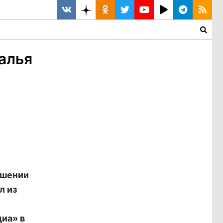
алья
ошении
л из
иа» в