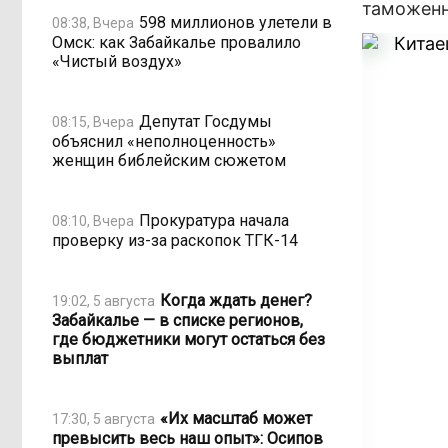
таможенн
598 миллионов улетели в
08:38, Вчера
Омск: как Забайкалье провалило
«Чистый воздух»
Депутат Госдумы
08:15, Вчера
объяснил «неполноценность»
женщин библейским сюжетом
Прокуратура начала
08:10, Вчера
проверку из-за раскопок ТГК-14
Когда ждать денег?
19:02, 5 августа
Забайкалье — в списке регионов,
где бюджетники могут остаться без
выплат
«Их масштаб может
17:30, 5 августа
превысить весь наш опыт»: Осипов