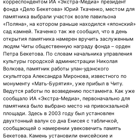
корреспондентом ИА «Экстра-Медиа» президент
фонда «Дело Бекетова» Юрий Ткаченко, местом для
памятника выбрали участок возле павильона
«Поляна», на котором раньше находился «японский»
сад камней. Ткаченко так же сообщил, что в день
открытия памятника намерен вручить заслуженным
людям Читы общественную награду фонда – орден
Петра Бекетова. По словам начальника управления
культуры городской администрации Николая
Волкова, памятник работы улан-удэнского
скульптора Александра Миронова, известного по
монументу «Мать-Бурятия», уже прибыл в Читу.
Ведутся работы по возведению постамента. Как уже
сообщало ИА «Экстра-Медиа», первоначально для
памятника было выбрано место на привокзальной
площади. Здесь в 2003 году был установлен
двухтонный валун со дна Енисея с табличкой,
сообщающей о намерении увековечить память
Бекетова. Камень установили енисейские и