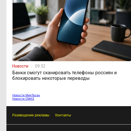
ближайшие выходные
Консультанты
16:58, 6 августа
возглавили рейтинг самых
высокооплачиваемых подработок
за смену в ДФО
«Ждать некогда»:
15:02, 6 августа
жители подтопленного Угдана
просят технику, пока чиновники
Новости
09:32
разводят руками
Банки смогут сканировать телефоны россиян и
блокировать некоторые переводы
Правительство РФ
13:44, 6 августа
легализует топливо стандарта
Новости МирТесен
«Евро-2»
Новости СМИ2
Власти: Забайкалье
Размещение рекламы
Контакты
12:33, 6 августа
переживает туристический бум