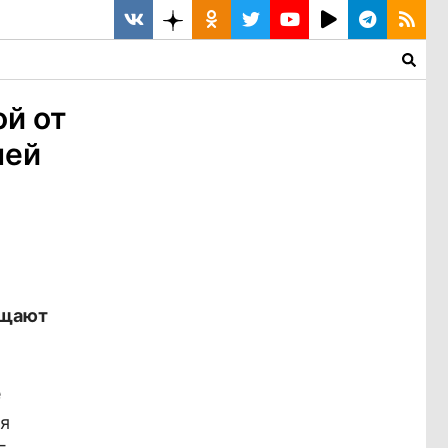
й от
лей
бщают
е
ия