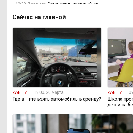
Этно-парк, который до
12:33, 7 августа
сих пор не готов, работает почти три
года: что не так с Сухотино?
Сейчас на главной
От 35 до 60 процентов
11:02, 7 августа
за две недели: как Забайкалье
готовится к зиме
Сахар, курица и хлеб
09:31, 7 августа
продолжают дорожать, а статистика
рисует обратное
Забайкалье строит
ZAB.TV
08:01, 7 августа
18:00, 20 марта
ZAB.TV
09
дамбы раньше сроков, чтобы
Где в Чите взять автомобиль в аренду?
Школа про
паводки не застали врасплох
детей на б
Погодные качели в
18:01, 6 августа
Забайкалье: прогноз синоптиков на