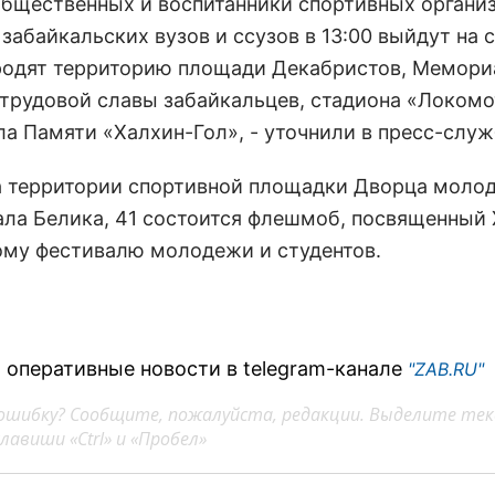
общественных и воспитанники спортивных органи
забайкальских вузов и ссузов в 13:00 выйдут на 
родят территорию площади Декабристов, Мемори
 трудовой славы забайкальцев, стадиона «Локомо
а Памяти «Халхин-Гол», - уточнили в пресс-служ
на территории спортивной площадки Дворца моло
рала Белика, 41 состоится флешмоб, посвященный 
му фестивалю молодежи и студентов.
 оперативные новости в telegram-канале
"ZAB.RU"
ошибку? Сообщите, пожалуйста, редакции. Выделите тек
авиши «Ctrl» и «Пробел»