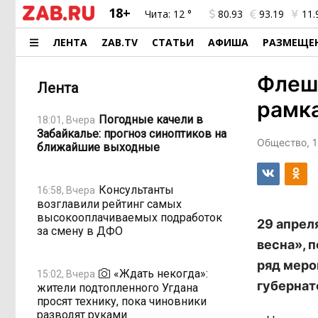
18+
Чита:
12 °
80.93
93.19
11.
ЛЕНТА
ZAB.TV
СТАТЬИ
АФИША
РАЗМЕЩЕ
Флеш
Лента
рамка
Погодные качели в
18:01, Вчера
Забайкалье: прогноз синоптиков на
Общество, 1
ближайшие выходные
Консультанты
16:58, Вчера
возглавили рейтинг самых
высокооплачиваемых подработок
29 апрел
за смену в ДФО
весна», 
ряд меро
«Ждать некогда»:
15:02, Вчера
губернат
жители подтопленного Угдана
просят технику, пока чиновники
разводят руками