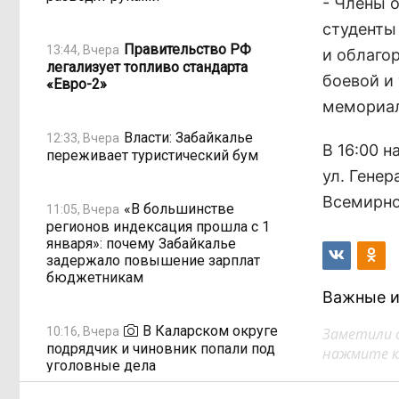
- Члены 
студенты 
Правительство РФ
13:44, Вчера
и облаго
легализует топливо стандарта
боевой и
«Евро-2»
мемориал
Власти: Забайкалье
12:33, Вчера
В 16:00 
переживает туристический бум
ул. Гене
Всемирно
«В большинстве
11:05, Вчера
регионов индексация прошла с 1
января»: почему Забайкалье
задержало повышение зарплат
бюджетникам
Важные и
В Каларском округе
10:16, Вчера
Заметили 
подрядчик и чиновник попали под
нажмите кл
уголовные дела