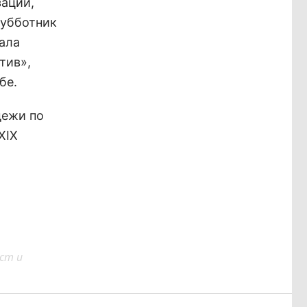
заций,
субботник
ала
тив»,
бе.
дежи по
XIX
ст и