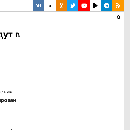
дут в
леная
ирован