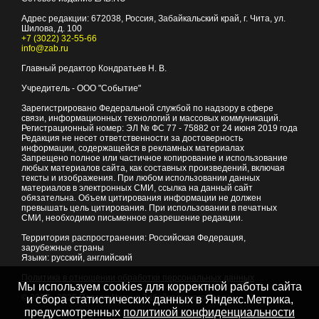
Адрес редакции:
672038
, Россия, Забайкальский край, г.
Чита
,
ул.
Шилова, д. 100
+7 (3022) 32-55-66
info@zab.ru
Главный редактор Кондратьев Н. В.
Учредитель - ООО "Событие"
Зарегистрировано Федеральной службой по надзору в сфере
связи, информационных технологий и массовых коммуникаций.
Регистрационный номер: ЭЛ № ФС 77 - 75882 от 24 июня 2019 года
Редакция не несет ответственности за достоверность
информации, содержащейся в рекламных материалах
Запрещено полное или частичное копирование и использование
любых материалов сайта, как составных произведений, включая
тексты и изображения. При любом использовании данных
материалов в электронных СМИ, ссылка на данный сайт
обязательна. Объем цитирования информации не должен
превышать цель цитирования. При использовании в печатных
СМИ, необходимо письменное разрешение редакции.
Территория распространения: Российская Федерация,
зарубежные страны
Языки: русский, английский
Политика в отношении обработки персональных данных
Мы используем cookies для корректной работы сайта
© 2007 - 2026
Портал Читы и Забайкальского края
и сбора статистических данных в Яндекс.Метрика,
предусмотренных
политикой конфиденциальности