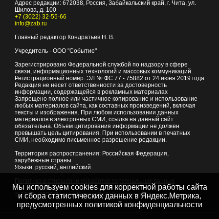
Адрес редакции:
672038
, Россия, Забайкальский край, г.
Чита
,
ул.
Шилова, д. 100
+7 (3022) 32-55-66
info@zab.ru
Главный редактор Кондратьев Н. В.
Учредитель - ООО "Событие"
Зарегистрировано Федеральной службой по надзору в сфере
связи, информационных технологий и массовых коммуникаций.
Регистрационный номер: ЭЛ № ФС 77 - 75882 от 24 июня 2019 года
Редакция не несет ответственности за достоверность
информации, содержащейся в рекламных материалах
Запрещено полное или частичное копирование и использование
любых материалов сайта, как составных произведений, включая
тексты и изображения. При любом использовании данных
материалов в электронных СМИ, ссылка на данный сайт
обязательна. Объем цитирования информации не должен
превышать цель цитирования. При использовании в печатных
СМИ, необходимо письменное разрешение редакции.
Территория распространения: Российская Федерация,
зарубежные страны
Языки: русский, английский
Политика в отношении обработки персональных данных
Мы используем cookies для корректной работы сайта
© 2007 - 2026
Портал Читы и Забайкальского края
и сбора статистических данных в Яндекс.Метрика,
предусмотренных
политикой конфиденциальности