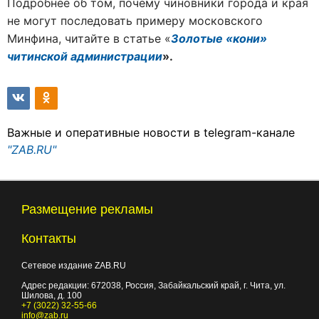
Подробнее об том, почему чиновники города и края
не могут последовать примеру московского
Минфина, читайте в статье «
Золотые «кони»
читинской администрации
».
Важные и оперативные новости в telegram-канале
"ZAB.RU"
Размещение рекламы
Контакты
Сетевое издание ZAB.RU
Адрес редакции:
672038
, Россия, Забайкальский край, г.
Чита
,
ул.
Шилова, д. 100
+7 (3022) 32-55-66
info@zab.ru