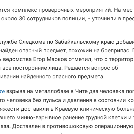
ится комплекс проверочных мероприятий. На мес
 около 30 сотрудников полиции, - уточнили в пре
службе Следкома по Забайкальскому краю добави
 найден опасный предмет, похожий на боеприпас. 
ь ведомства Егор Марков отметил, что с террито
 все посторонние лица. Решается вопрос об
ивании найденного опасного предмета.
взрыва на металлобазе в Чите два человека по
те
го человека без пульса и давления в состоянии к
тяжести доставили в Краевую клиническую больни
вшего минно-взрывное ранение грудной клетки и 
лаза. Доставлен в противошоковую операционную