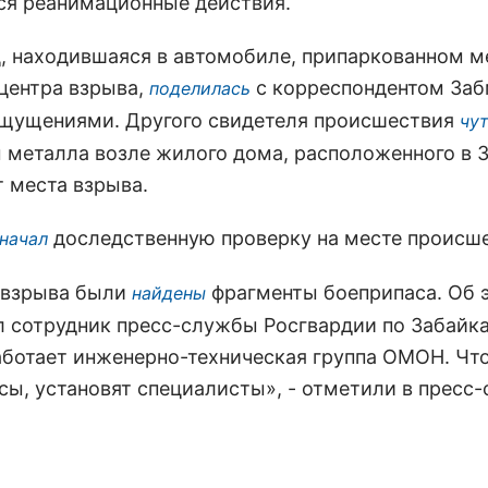
ся реанимационные действия.
, находившаяся в автомобиле, припаркованном м
ицентра взрыва,
с корреспондентом За
поделилась
щущениями. Другого свидетеля происшествия
чут
 металла возле жилого дома, расположенного в 
т места взрыва.
доследственную проверку на месте происше
начал
 взрыва были
фрагменты боеприпаса. Об 
найдены
л сотрудник пресс-службы Росгвардии по Забайк
аботает инженерно-техническая группа ОМОН. Что
сы, установят специалисты», - отметили в пресс-