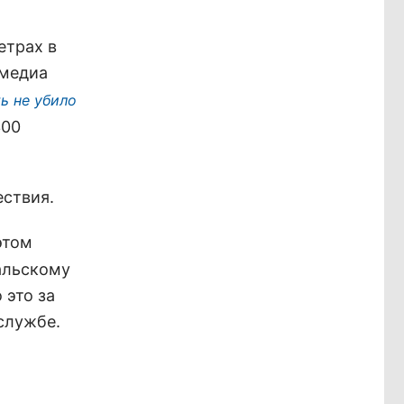
етрах в
бмедиа
ь не убило
300
ствия.
этом
альскому
 это за
службе.