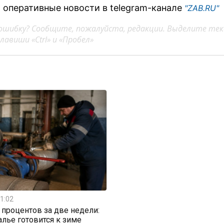
 оперативные новости в telegram-канале
"ZAB.RU"
ошибку? Сообщите, пожалуйста, редакции. Выделите тек
авиши «Ctrl» и «Пробел»
1:02
0 процентов за две недели:
алье готовится к зиме