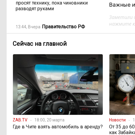
просят технику, пока чиновники
Важные и
разводят руками
Заметили 
нажмите кл
Правительство РФ
13:44, Вчера
легализует топливо стандарта
«Евро-2»
Сейчас на главной
Власти: Забайкалье
12:33, Вчера
переживает туристический бум
«В большинстве
11:05, Вчера
регионов индексация прошла с 1
января»: почему Забайкалье
задержало повышение зарплат
бюджетникам
ZAB.TV
18:00, 20 марта
Новости
1
В Каларском округе
10:16, Вчера
Где в Чите взять автомобиль в аренду?
От 35 до 6
подрядчик и чиновник попали под
как Забайк
уголовные дела