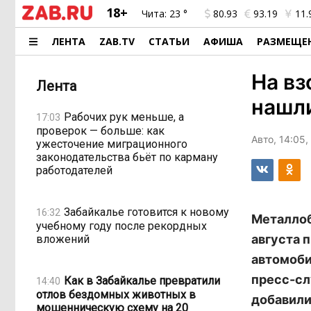
18+
Чита:
23 °
80.93
93.19
11.
ЛЕНТА
ZAB.TV
СТАТЬИ
АФИША
РАЗМЕЩЕ
На вз
Лента
нашли
Рабочих рук меньше, а
17:03
проверок — больше: как
Авто, 14:05,
ужесточение миграционного
законодательства бьёт по карману
работодателей
Забайкалье готовится к новому
16:32
Металлоб
учебному году после рекордных
августа 
вложений
автомоби
пресс-сл
Как в Забайкалье превратили
14:40
отлов бездомных животных в
добавили
мошенническую схему на 20