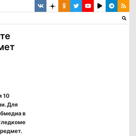
ите
мет
м 10
и. Для
абмедиа в
 Следкоме
предмет.