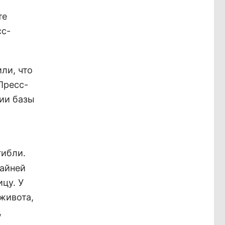
те
сс-
ли, что
Пресс-
рии базы
гибли.
райней
цу. У
живота,
,