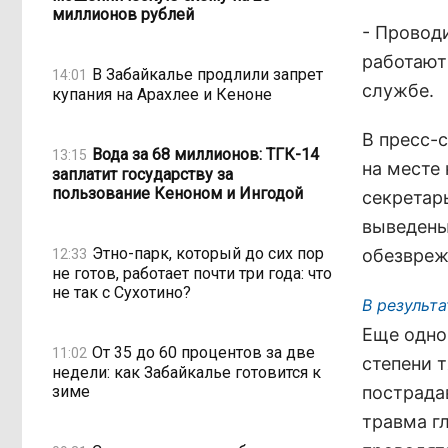
миллионов рублей
- Провод
работают
В Забайкалье продлили запрет
14:01
службе.
купания на Арахлее и Кеноне
В пресс-
Вода за 68 миллионов: ТГК-14
13:15
на месте
заплатит государству за
пользование Кеноном и Ингодой
секретар
выведены
Этно-парк, который до сих пор
обезвреж
12:33
не готов, работает почти три года: что
не так с Сухотино?
В результа
Еще одно
От 35 до 60 процентов за две
11:02
степени 
недели: как Забайкалье готовится к
зиме
пострада
травма г