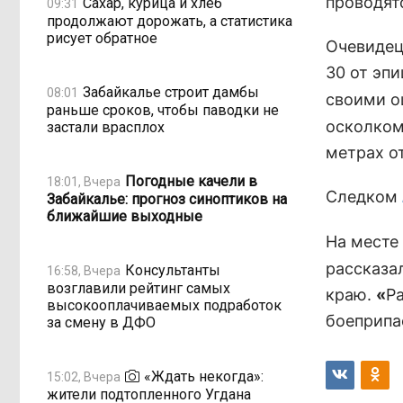
проводят
Сахар, курица и хлеб
09:31
продолжают дорожать, а статистика
рисует обратное
Очевидец
30 от эп
Забайкалье строит дамбы
08:01
своими о
раньше сроков, чтобы паводки не
осколком
застали врасплох
метрах о
Погодные качели в
18:01, Вчера
Следком
Забайкалье: прогноз синоптиков на
ближайшие выходные
На месте
рассказа
Консультанты
16:58, Вчера
возглавили рейтинг самых
краю.
«
Р
высокооплачиваемых подработок
боеприпа
за смену в ДФО
«Ждать некогда»:
15:02, Вчера
жители подтопленного Угдана