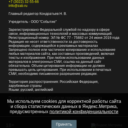
+7 (3022) 32-55-66
info@zab.ru
Главный редактор Кондратьев Н. В.
Учредитель - ООО "Событие"
Зарегистрировано Федеральной службой по надзору в сфере
связи, информационных технологий и массовых коммуникаций.
Регистрационный номер: ЭЛ № ФС 77 - 75882 от 24 июня 2019 года
Редакция не несет ответственности за достоверность
информации, содержащейся в рекламных материалах
Запрещено полное или частичное копирование и использование
любых материалов сайта, как составных произведений, включая
тексты и изображения. При любом использовании данных
материалов в электронных СМИ, ссылка на данный сайт
обязательна. Объем цитирования информации не должен
превышать цель цитирования. При использовании в печатных
СМИ, необходимо письменное разрешение редакции.
Территория распространения: Российская Федерация,
зарубежные страны
Языки: русский, английский
Политика в отношении обработки персональных данных
Мы используем cookies для корректной работы сайта
© 2007 - 2026
Портал Читы и Забайкальского края
и сбора статистических данных в Яндекс.Метрика,
предусмотренных
политикой конфиденциальности
Принять
18+