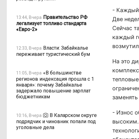
- Каждый
Правительство РФ
13:44, Вчера
Две неде
легализует топливо стандарта
Сейчас т
«Евро-2»
каждый г
возмутил
Власти: Забайкалье
12:33, Вчера
переживает туристический бум
На это д
комплекс
«В большинстве
11:05, Вчера
регионов индексация прошла с 1
тепловые
января»: почему Забайкалье
ограниче
задержало повышение зарплат
бюджетникам
заменять
- Износ 
В Каларском округе
10:16, Вчера
высоким. 
подрядчик и чиновник попали под
уголовные дела
технолог