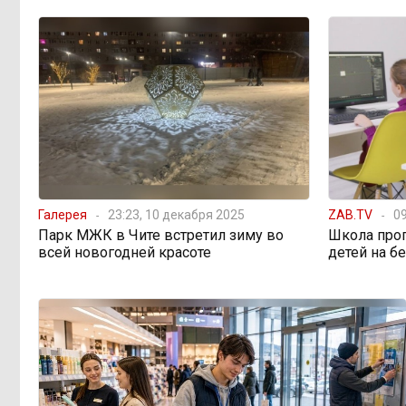
предупреждает о климатической
угрозе на фоне пожаров в Европе
По волнам Арахлея: на
16:00, 5 августа
любимом озере забайкальцев
улучшили LTE-сеть
Путин подписал закон,
12:33, 5 августа
вдвое расширяющий основания для
выдворения мигрантов
Галерея
23:23, 10 декабря 2025
ZAB.TV
09
Парк МЖК в Чите встретил зиму во
Школа про
всей новогодней красоте
детей на б
Читинская
12:32, 5 августа
администрация хочет
отремонтировать кабинет за 6,8
миллиона: что скрывает смета?
«Нефтемаркет»
11:47, 5 августа
отвечает: региональные власти
неточно изложили ситуацию с