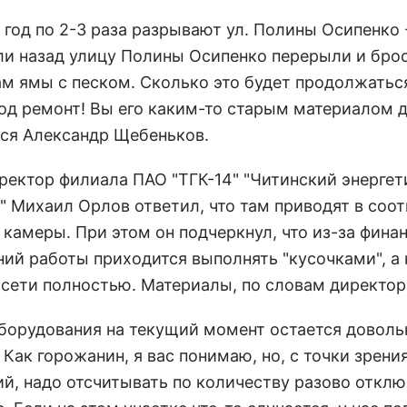
 год по 2-3 раза разрывают ул. Полины Осипенко 
ли назад улицу Полины Осипенко перерыли и бро
ам ямы с песком. Сколько это будет продолжатьс
од ремонт! Вы его каким-то старым материалом д
ся Александр Щебеньков.
иректор филиала ПАО "ТГК-14" "Читинский энерге
" Михаил Орлов ответил, что там приводят в соо
 камеры. При этом он подчеркнул, что из-за фина
ний работы приходится выполнять "кусочками", а 
 сети полностью. Материалы, по словам директор
оборудования на текущий момент остается доволь
Как горожанин, я вас понимаю, но, с точки зрени
ий, надо отсчитывать по количеству разово откл