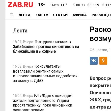
18+
Чита:
11 °
80.93
93.19
11.
ЛЕНТА
ZAB.TV
СТАТЬИ
АФИША
РАЗМЕЩЕ
Раско
Лента
возму
Погодные качели в
18:01, Вчера
Забайкалье: прогноз синоптиков на
Общество, 1
ближайшие выходные
Консультанты
16:58, Вчера
возглавили рейтинг самых
высокооплачиваемых подработок
Вопрос р
за смену в ДФО
покрытия
Осипенко
«Ждать некогда»:
15:02, Вчера
ЖКХ, гра
жители подтопленного Угдана
просят технику, пока чиновники
центра д
разводят руками