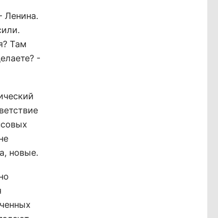
- Ленина.
сили.
я? Там
елаете? -
тический
тветствие
нсовых
не
а, новые.
но
я
юченных