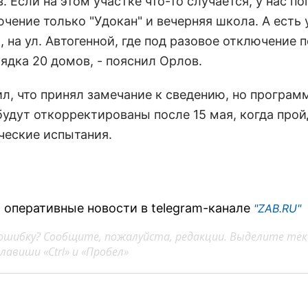
. Если на этом участке что-то случается, у нас п
чение только "Удокан" и вечерняя школа. А есть 
 на ул. Автогенной, где под разовое отключение 
ядка 20 домов, - пояснил Орлов.
ил, что принял замечание к сведению, но програм
будут откорректированы после 15 мая, когда прой
ческие испытания.
 оперативные новости в telegram-канале
"ZAB.RU"
ошибку? Сообщите, пожалуйста, редакции. Выделите тек
авиши «Ctrl» и «Пробел»