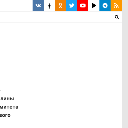
о
олины
омитета
вого