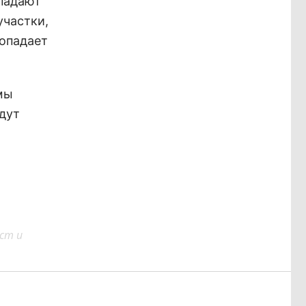
опадают
участки,
попадает
мы
дут
ст и