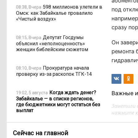
абонентов
598 миллионов улетели в
08:38, Вчера
под отклю
Омск: как Забайкалье провалило
например,
«Чистый воздух»
сразу пор
Депутат Госдумы
08:15, Вчера
Он завер
объяснил «неполноценность»
женщин библейским сюжетом
ремонта 
гидравли
Прокуратура начала
08:10, Вчера
проверку из-за раскопок ТГК-14
Когда ждать денег?
Важные и
19:02, 5 августа
Забайкалье — в списке регионов,
где бюджетники могут остаться без
Заметили 
выплат
нажмите кл
«Их масштаб может
17:30, 5 августа
Сейчас на главной
превысить весь наш опыт»: Осипов