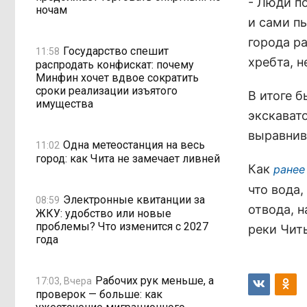
- Люди п
ночам
и сами п
города ра
Государство спешит
11:58
хребта, н
распродать конфискат: почему
Минфин хочет вдвое сократить
сроки реализации изъятого
В итоге 
имущества
экскавато
выравнив
Одна метеостанция на весь
11:02
город: как Чита не замечает ливней
Как
ранее
что вода
Электронные квитанции за
08:59
отвода, 
ЖКУ: удобство или новые
проблемы? Что изменится с 2027
реки Чит
года
Рабочих рук меньше, а
17:03, Вчера
проверок — больше: как