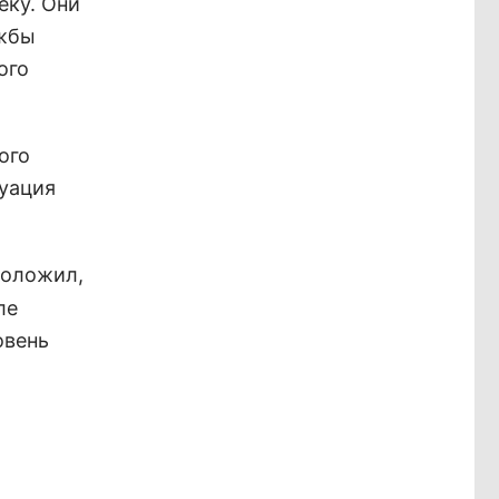
еку. Они
ужбы
ого
ого
туация
доложил,
ле
овень