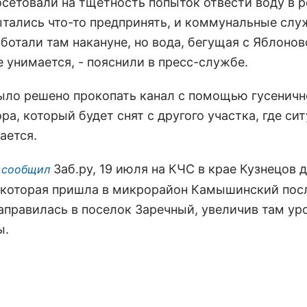
осетовали на тщетность попыток отвести воду в р
ытались что-то предпринять, и коммунальные сл
ботали там накануне, но вода, бегущая с Яблонов
е унимается, - пояснили в пресс-службе.
было решено прокопать канал с помощью гусеничн
ра, который будет снят с другого участка, где си
ается.
Заб.ру, 19 июля на КЧС в крае Кузнецов 
 сообщил
, которая пришла в микрорайон Камышинский пос
направилась в поселок Заречный, увеличив там ур
ы.