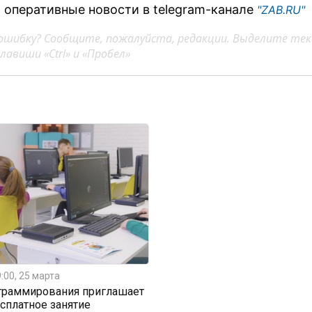
 оперативные новости в telegram-канале
"ZAB.RU"
ошибку? Сообщите, пожалуйста, редакции. Выделите тек
авиши «Ctrl» и «Пробел»
:00, 25 марта
граммирования приглашает
есплатное занятие