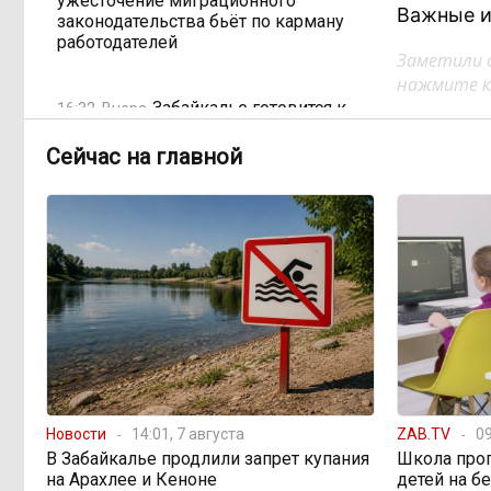
ужесточение миграционного
Важные и
законодательства бьёт по карману
работодателей
Заметили 
нажмите кл
Забайкалье готовится к
16:32, Вчера
новому учебному году после
рекордных вложений
Сейчас на главной
Как в Забайкалье
14:40, Вчера
превратили отлов бездомных
животных в мошенническую схему
на 20 миллионов рублей
В Забайкалье продлили
14:01, Вчера
запрет купания на Арахлее и Кеноне
Вода за 68 миллионов:
Новости
13:15, Вчера
14:01, 7 августа
ZAB.TV
09
ТГК-14 заплатит государству за
В Забайкалье продлили запрет купания
Школа про
пользование Кеноном и Ингодой
на Арахлее и Кеноне
детей на б