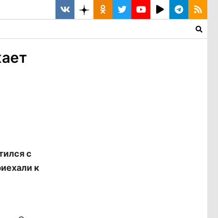
жает
тился с
иехали к