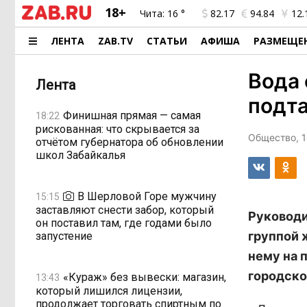
18+
Чита:
16 °
82.17
94.84
12.
ЛЕНТА
ZAB.TV
СТАТЬИ
АФИША
РАЗМЕЩЕ
Вода 
Лента
подта
Финишная прямая — самая
18:22
рискованная: что скрывается за
Общество, 1
отчётом губернатора об обновлении
школ Забайкалья
В Шерловой Горе мужчину
15:15
заставляют снести забор, который
Руководи
он поставил там, где годами было
группой 
запустение
нему на 
городско
«Кураж» без вывески: магазин,
13:43
который лишился лицензии,
продолжает торговать спиртным по