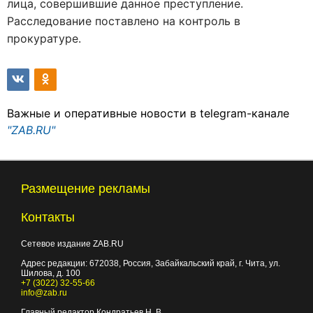
лица, совершившие данное преступление.
Расследование поставлено на контроль в
прокуратуре.
Важные и оперативные новости в telegram-канале
"ZAB.RU"
Размещение рекламы
Контакты
Сетевое издание ZAB.RU
Адрес редакции:
672038
, Россия, Забайкальский край, г.
Чита
,
ул.
Шилова, д. 100
+7 (3022) 32-55-66
info@zab.ru
Главный редактор Кондратьев Н. В.