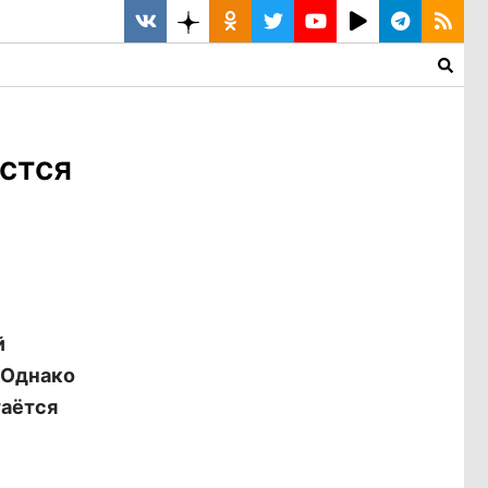
астся
й
 Однако
таётся