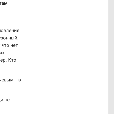
стам
новления
езонный,
 что нет
их
ер. Кто
чевым - в
и не