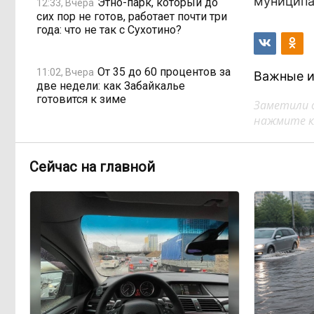
муниципа
Этно-парк, который до
12:33, Вчера
сих пор не готов, работает почти три
года: что не так с Сухотино?
От 35 до 60 процентов за
11:02, Вчера
Важные и
две недели: как Забайкалье
готовится к зиме
Заметили 
нажмите кл
Сахар, курица и хлеб
09:31, Вчера
продолжают дорожать, а статистика
Сейчас на главной
рисует обратное
Забайкалье строит
08:01, Вчера
дамбы раньше сроков, чтобы
паводки не застали врасплох
Погодные качели в
18:01, 6 августа
Забайкалье: прогноз синоптиков на
ближайшие выходные