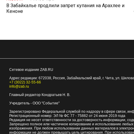
В Забайкалье продлили запрет купания на Арахлее и
Кеноне
Сетевое издание ZAB.RU
Адрес редакции:
672038
, Россия, Забайкальский край, г.
Чита
,
ул. Шилова
+7 (3022) 32-55-66
info@zab.ru
Главный редактор Кондратьев Н. В.
Учредитель - ООО "Событие"
Зарегистрировано Федеральной службой по надзору в сфере связи, ин
Регистрационный номер: ЭЛ № ФС 77 - 75882 от 24 июня 2019 года
Редакция не несет ответственности за достоверность информации, со
Запрещено полное или частичное копирование и использование любых м
изображения. При любом использовании данных материалов в электро
информации не должен превышать цель цитирования. При использован