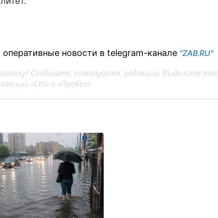
литет.
 оперативные новости в telegram-канале
"ZAB.RU"
ошибку? Сообщите, пожалуйста, редакции. Выделите тек
авиши «Ctrl» и «Пробел»