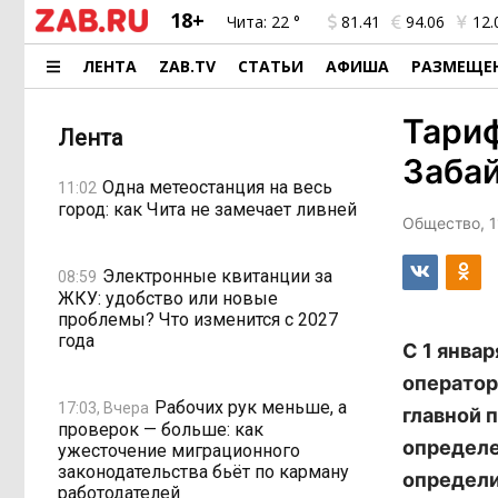
18+
Чита:
22 °
81.41
94.06
12.
ЛЕНТА
ZAB.TV
СТАТЬИ
АФИША
РАЗМЕЩЕ
Тариф
Лента
Забай
Одна метеостанция на весь
11:02
город: как Чита не замечает ливней
Общество, 1
Электронные квитанции за
08:59
ЖКУ: удобство или новые
проблемы? Что изменится с 2027
года
С 1 янва
оператор
Рабочих рук меньше, а
17:03, Вчера
главной 
проверок — больше: как
определе
ужесточение миграционного
законодательства бьёт по карману
определи
работодателей