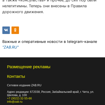
а также «консульства» и прочее, до сих пор были
нелегитимны. Теперь они внесены в Правила
дорожного движения.
Важные и оперативные новости в telegram-канале
"ZAB.RU"
Размещение рекламы
Контакты
Сетевое издание ZAB.RU
Адрес редакции:
672038
, Россия, Забайкальский край, г.
Чита
,
ул.
Шилова, д. 100
+7 (3022) 32-55-66
info@zab.ru