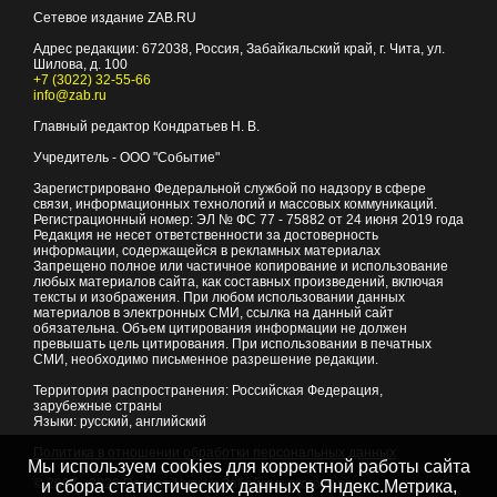
Сетевое издание ZAB.RU
Адрес редакции:
672038
, Россия, Забайкальский край, г.
Чита
,
ул.
Шилова, д. 100
+7 (3022) 32-55-66
info@zab.ru
Главный редактор Кондратьев Н. В.
Учредитель - ООО "Событие"
Зарегистрировано Федеральной службой по надзору в сфере
связи, информационных технологий и массовых коммуникаций.
Регистрационный номер: ЭЛ № ФС 77 - 75882 от 24 июня 2019 года
Редакция не несет ответственности за достоверность
информации, содержащейся в рекламных материалах
Запрещено полное или частичное копирование и использование
любых материалов сайта, как составных произведений, включая
тексты и изображения. При любом использовании данных
материалов в электронных СМИ, ссылка на данный сайт
обязательна. Объем цитирования информации не должен
превышать цель цитирования. При использовании в печатных
СМИ, необходимо письменное разрешение редакции.
Территория распространения: Российская Федерация,
зарубежные страны
Языки: русский, английский
Политика в отношении обработки персональных данных
Мы используем cookies для корректной работы сайта
© 2007 - 2026
Портал Читы и Забайкальского края
и сбора статистических данных в Яндекс.Метрика,