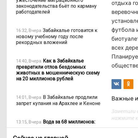
ужесточение миграционного
отдыха г
законодательства бьёт по карману
веревочн
работодателей
установле
футбола и
Забайкалье готовится к
16:32, Вчера
новому учебному году после
биотуале
рекордных вложений
всех дере
Планируе
Как в Забайкалье
14:40, Вчера
обществе
превратили отлов бездомных
животных в мошенническую схему
на 20 миллионов рублей
В Забайкалье продлили
14:01, Вчера
Важные и
запрет купания на Арахлее и Кеноне
Заметили 
нажмите кл
Вода за 68 миллионов:
13:15, Вчера
ТГК-14 заплатит государству за
пользование Кеноном и Ингодой