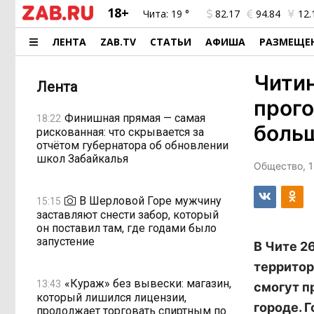
18+
Чита:
19 °
82.17
94.84
12.
ЛЕНТА
ZAB.TV
СТАТЬИ
АФИША
РАЗМЕЩЕ
Читин
Лента
прого
Финишная прямая — самая
18:22
больш
рискованная: что скрывается за
отчётом губернатора об обновлении
школ Забайкалья
Общество, 1
В Шерловой Горе мужчину
15:15
заставляют снести забор, который
он поставил там, где годами было
запустение
В Чите 2
территор
«Кураж» без вывески: магазин,
13:43
смогут п
который лишился лицензии,
городе. 
продолжает торговать спиртным по