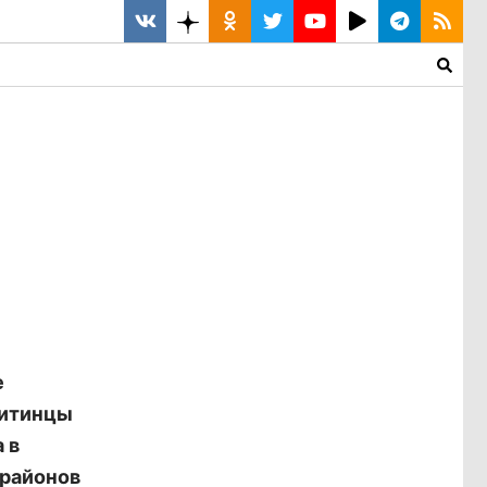
е
Читинцы
 в
 районов