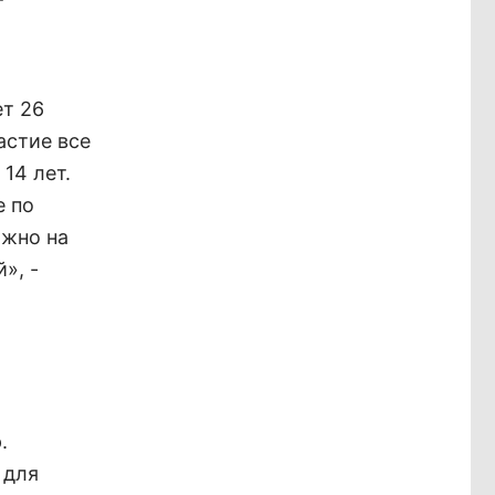
т 26
астие все
14 лет.
е по
ожно на
», -
.
 для