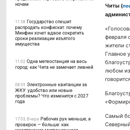
ночам
Читы (
по
админист
Государство спешит
11:58
распродать конфискат: почему
«Голосов
Минфин хочет вдвое сократить
февраля с
сроки реализации изъятого
имущества
жители с
Главное 
Одна метеостанция на весь
11:02
благоуст
город: как Чита не замечает ливней
любом из
говоритс
Электронные квитанции за
08:59
ЖКУ: удобство или новые
Благоуст
проблемы? Что изменится с 2027
года
«Формиро
Самый бо
Рабочих рук меньше, а
17:03, Вчера
Северный
проверок — больше: как