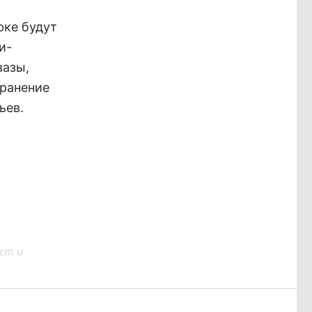
,
рке будут
и-
вазы,
хранение
ьев.
ст и