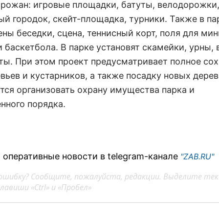
орожан: игровые площадки, батуты, велодорожки
ый городок, скейт-площадка, турники. Также в па
ны беседки, сцена, теннисный корт, поля для мин
 баскетбола. В парке установят скамейки, урны, 
ты. При этом проект предусматривает полное со
вьев и кустарников, а также посадку новых дерев
тся организовать охрану имущества парка и
нного порядка.
 оперативные новости в telegram-канале
"ZAB.RU"
ошибку? Сообщите, пожалуйста, редакции. Выделите тек
авиши «Ctrl» и «Пробел»