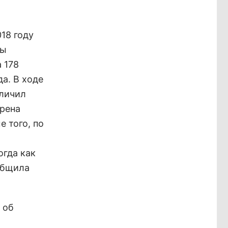
18 году
мы
 178
да. В ходе
еличил
трена
е того, по
огда как
общила
 об