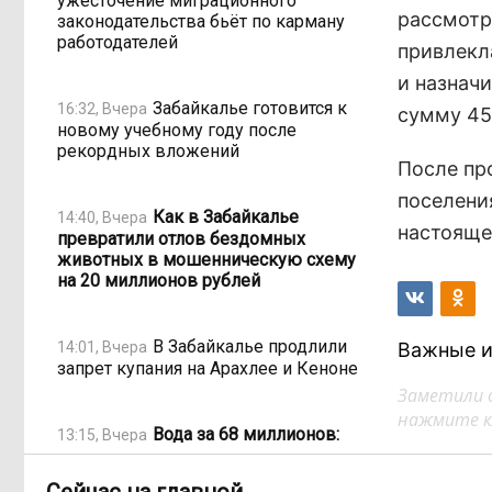
ужесточение миграционного
рассмотр
законодательства бьёт по карману
работодателей
привлекл
и назнач
Забайкалье готовится к
16:32, Вчера
сумму 45
новому учебному году после
рекордных вложений
После пр
поселени
Как в Забайкалье
14:40, Вчера
настояще
превратили отлов бездомных
животных в мошенническую схему
на 20 миллионов рублей
В Забайкалье продлили
14:01, Вчера
Важные и
запрет купания на Арахлее и Кеноне
Заметили 
нажмите кл
Вода за 68 миллионов:
13:15, Вчера
ТГК-14 заплатит государству за
пользование Кеноном и Ингодой