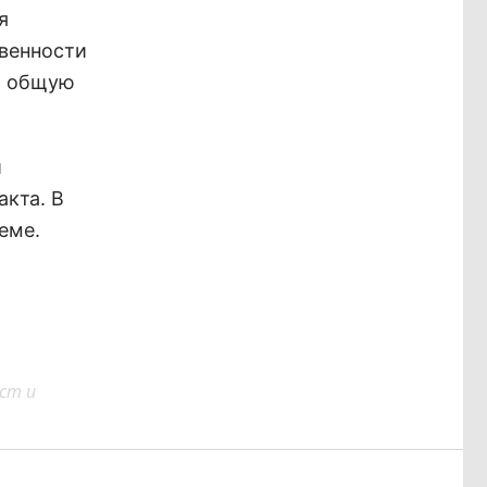
я
венности
а общую
и
кта. В
еме.
ст и