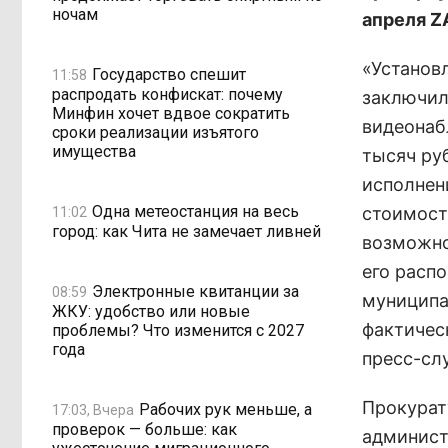
ночам
апреля Z
«Установл
Государство спешит
11:58
распродать конфискат: почему
заключил
Минфин хочет вдвое сократить
видеонаб
сроки реализации изъятого
имущества
тысяч руб
исполнен
Одна метеостанция на весь
стоимост
11:02
город: как Чита не замечает ливней
возможнос
его расп
Электронные квитанции за
08:59
муниципа
ЖКУ: удобство или новые
фактичес
проблемы? Что изменится с 2027
года
пресс-сл
Прокурат
Рабочих рук меньше, а
17:03, Вчера
проверок — больше: как
админист