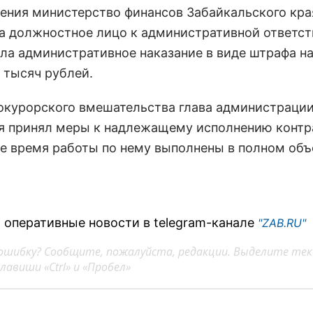
ения министерство финансов Забайкальского кра
а должностное лицо к административной ответст
ила административное наказание в виде штрафа н
 тысяч рублей.
окурорского вмешательства глава администраци
я принял меры к надлежащему исполнению контра
е время работы по нему выполнены в полном объ
 оперативные новости в telegram-канале
"ZAB.RU"
ошибку? Сообщите, пожалуйста, редакции. Выделите тек
авиши «Ctrl» и «Пробел»