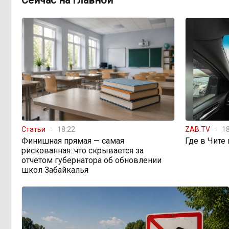
Сейчас на главной
Этно-парк, который до
12:33, Вчера
сих пор не готов, работает почти три
года: что не так с Сухотино?
От 35 до 60 процентов за
11:02, Вчера
две недели: как Забайкалье
готовится к зиме
Сахар, курица и хлеб
09:31, Вчера
Статьи
18:22
ZAB.TV
18
продолжают дорожать, а статистика
Финишная прямая — самая
Где в Чите
рисует обратное
рискованная: что скрывается за
отчётом губернатора об обновлении
школ Забайкалья
Забайкалье строит
08:01, Вчера
дамбы раньше сроков, чтобы
паводки не застали врасплох
Погодные качели в
18:01, 6 августа