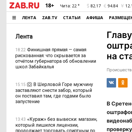
18+
Чита:
22 °
82.17
94.84
12.
ЛЕНТА
ZAB.TV
СТАТЬИ
АФИША
РАЗМЕЩЕ
Главу
Лента
оштр
Финишная прямая — самая
18:22
на ст
рискованная: что скрывается за
отчётом губернатора об обновлении
школ Забайкалья
Происшестви
В Шерловой Горе мужчину
15:15
заставляют снести забор, который
он поставил там, где годами было
запустение
В Сретен
оштрафов
«Кураж» без вывески: магазин,
13:43
видеонаб
который лишился лицензии,
проверку
продолжает торговать спиртным по