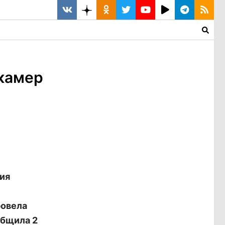
камер
ия
ровела
общила 2