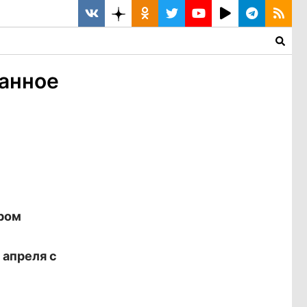
анное
ором
 апреля с