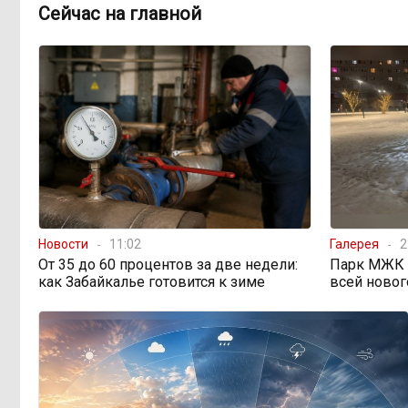
Правительство РФ
13:44, Вчера
Сейчас на главной
легализует топливо стандарта
«Евро-2»
Власти: Забайкалье
12:33, Вчера
переживает туристический бум
«В большинстве
11:05, Вчера
регионов индексация прошла с 1
января»: почему Забайкалье
задержало повышение зарплат
бюджетникам
Новости
11:02
Галерея
2
От 35 до 60 процентов за две недели:
Парк МЖК в
как Забайкалье готовится к зиме
всей новог
В Каларском округе
10:16, Вчера
подрядчик и чиновник попали под
уголовные дела
598 миллионов улетели в
08:38, Вчера
Омск: как Забайкалье провалило