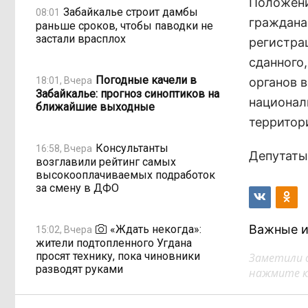
Положени
Забайкалье строит дамбы
08:01
граждана
раньше сроков, чтобы паводки не
застали врасплох
регистра
сданного
Погодные качели в
18:01, Вчера
органов в
Забайкалье: прогноз синоптиков на
национал
ближайшие выходные
территор
Консультанты
16:58, Вчера
Депутаты
возглавили рейтинг самых
высокооплачиваемых подработок
за смену в ДФО
Важные и
«Ждать некогда»:
15:02, Вчера
жители подтопленного Угдана
просят технику, пока чиновники
Заметили 
разводят руками
нажмите кл