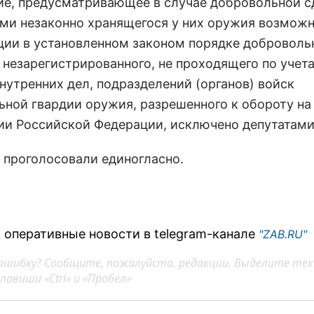
е, предусматривающее в случае добровольной с
ми незаконно хранящегося у них оружия возмож
ции в установленном законом порядке доброволь
, незарегистрированного, не проходящего по учет
нутренних дел, подразделений (органов) войск
ьной гвардии оружия, разрешенного к обороту на
ии Российской Федерации, исключено депутатами
 проголосовали единогласно.
 оперативные новости в telegram-канале
"ZAB.RU"
ошибку? Сообщите, пожалуйста, редакции. Выделите тек
авиши «Ctrl» и «Пробел»