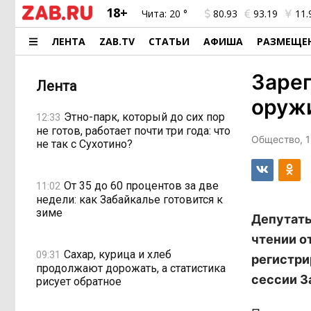
18+
Чита:
20 °
80.93
93.19
11.
ЛЕНТА
ZAB.TV
СТАТЬИ
АФИША
РАЗМЕЩЕ
Заре
Лента
оруж
Этно-парк, который до сих пор
12:33
не готов, работает почти три года: что
Общество, 1
не так с Сухотино?
От 35 до 60 процентов за две
11:02
недели: как Забайкалье готовится к
зиме
Депутаты
чтении о
Сахар, курица и хлеб
09:31
регистри
продолжают дорожать, а статистика
сессии З
рисует обратное