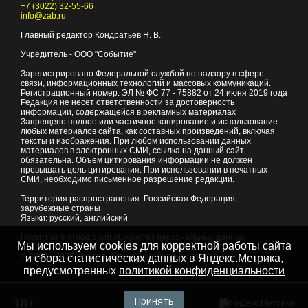
+7 (3022) 32-55-66
info@zab.ru
Главный редактор Кондратьев Н. В.
Учредитель - ООО "Событие"
Зарегистрировано Федеральной службой по надзору в сфере
связи, информационных технологий и массовых коммуникаций.
Регистрационный номер: ЭЛ № ФС 77 - 75882 от 24 июня 2019 года
Редакция не несет ответственности за достоверность
информации, содержащейся в рекламных материалах
Запрещено полное или частичное копирование и использование
любых материалов сайта, как составных произведений, включая
тексты и изображения. При любом использовании данных
материалов в электронных СМИ, ссылка на данный сайт
обязательна. Объем цитирования информации не должен
превышать цель цитирования. При использовании в печатных
СМИ, необходимо письменное разрешение редакции.
Территория распространения: Российская Федерация,
зарубежные страны
Языки: русский, английский
Политика в отношении обработки персональных данных
Мы используем cookies для корректной работы сайта
© 2007 - 2026
Портал Читы и Забайкальского края
и сбора статистических данных в Яндекс.Метрика,
предусмотренных
политикой конфиденциальности
Принять
18+