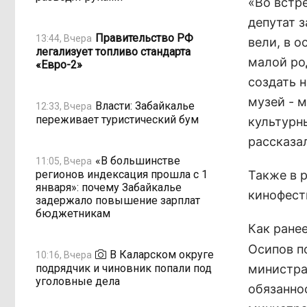
«Во встр
депутат 
Правительство РФ
13:44, Вчера
вели, в о
легализует топливо стандарта
малой ро
«Евро-2»
создать 
музей - 
Власти: Забайкалье
12:33, Вчера
переживает туристический бум
культурн
рассказа
«В большинстве
11:05, Вчера
регионов индексация прошла с 1
Также в 
января»: почему Забайкалье
кинофести
задержало повышение зарплат
бюджетникам
Как ране
Осипов п
В Каларском округе
10:16, Вчера
подрядчик и чиновник попали под
министра
уголовные дела
обязанно