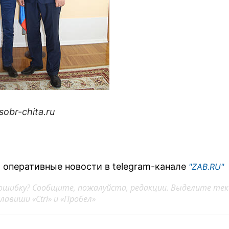
sobr-chita.ru
 оперативные новости в telegram-канале
"ZAB.RU"
ошибку? Сообщите, пожалуйста, редакции. Выделите тек
авиши «Ctrl» и «Пробел»