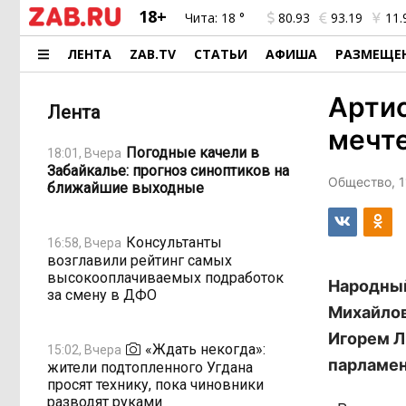
18+
Чита:
18 °
80.93
93.19
11.
ЛЕНТА
ZAB.TV
СТАТЬИ
АФИША
РАЗМЕЩЕ
Артис
Лента
мечте
Погодные качели в
18:01, Вчера
Забайкалье: прогноз синоптиков на
Общество, 1
ближайшие выходные
Консультанты
16:58, Вчера
возглавили рейтинг самых
высокооплачиваемых подработок
Народный
за смену в ДФО
Михайлов
Игорем Л
«Ждать некогда»:
15:02, Вчера
парламен
жители подтопленного Угдана
просят технику, пока чиновники
разводят руками