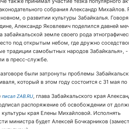
ече также принимал участие тезка популярного ак
законодательного собрания Александр Михайлов. 
сновном, о развитии культуры Забайкалья. Говоря
дине, Александр Яковлевич поделился давней меч
на забайкальской земле своего рода этнографиче
место под открытым небом, где дружно соседство
ые традиции самобытных народов Забайкалья», -
ли в пресс-службе.
разговоре были затронуты проблемы Забайкальск
валя, который в этом году состоится с 31 мая по
е
, глава Забайкальского края Алексан
писал ZAB.RU
одписал распоряжение об освобождении от долж
 культуры края Елены Михайловой. Исполнять
сти министра будет Алексей Бочкарников (замес