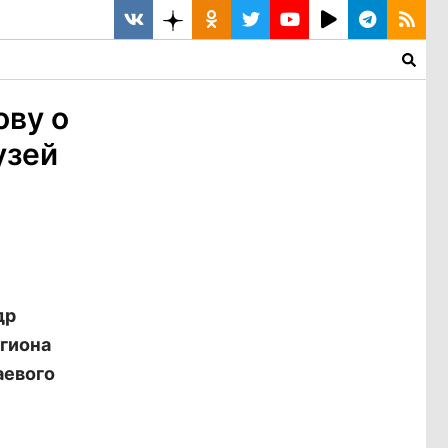
ову о
узей
др
егиона
аевого