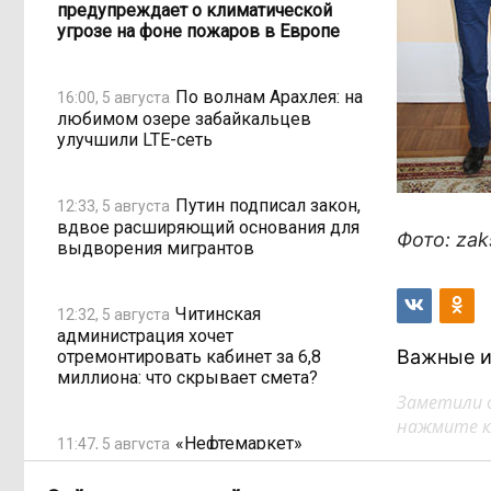
предупреждает о климатической
угрозе на фоне пожаров в Европе
По волнам Арахлея: на
16:00, 5 августа
любимом озере забайкальцев
улучшили LTE-сеть
Путин подписал закон,
12:33, 5 августа
вдвое расширяющий основания для
Фото: zak
выдворения мигрантов
Читинская
12:32, 5 августа
администрация хочет
Важные и
отремонтировать кабинет за 6,8
миллиона: что скрывает смета?
Заметили 
нажмите кл
«Нефтемаркет»
11:47, 5 августа
отвечает: региональные власти
неточно изложили ситуацию с