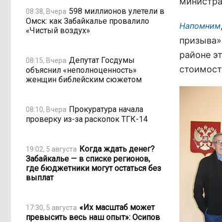
министра
598 миллионов улетели в
08:38, Вчера
Омск: как Забайкалье провалило
Напомним
«Чистый воздух»
призыва»
районе э
Депутат Госдумы
08:15, Вчера
стоимост
объяснил «неполноценность»
женщин библейским сюжетом
Прокуратура начала
08:10, Вчера
проверку из-за раскопок ТГК-14
Когда ждать денег?
19:02, 5 августа
Забайкалье — в списке регионов,
где бюджетники могут остаться без
выплат
«Их масштаб может
17:30, 5 августа
превысить весь наш опыт»: Осипов