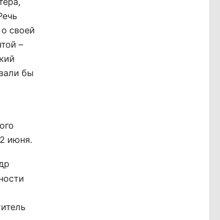
тера,
Речь
 о своей
той –
ский
вали бы
ого
 2 июня.
др
ности
титель