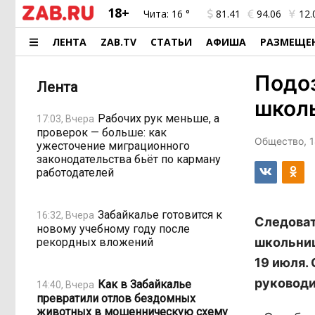
18+
Чита:
16 °
81.41
94.06
12.
ЛЕНТА
ZAB.TV
СТАТЬИ
АФИША
РАЗМЕЩЕ
Подоз
Лента
школ
Рабочих рук меньше, а
17:03, Вчера
проверок — больше: как
Общество, 1
ужесточение миграционного
законодательства бьёт по карману
работодателей
Забайкалье готовится к
16:32, Вчера
Следоват
новому учебному году после
школьниц
рекордных вложений
19 июля.
руководи
Как в Забайкалье
14:40, Вчера
превратили отлов бездомных
животных в мошенническую схему