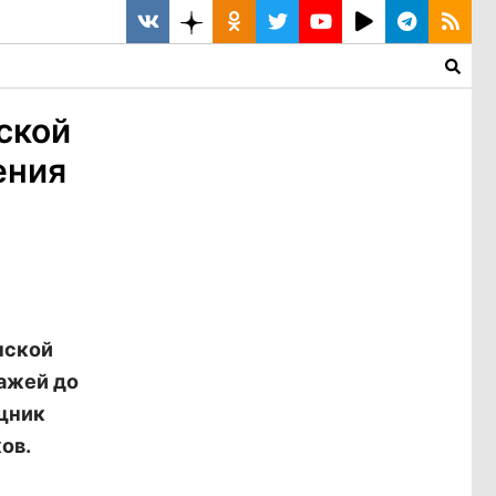
ской
ения
нской
ажей до
щник
ов.