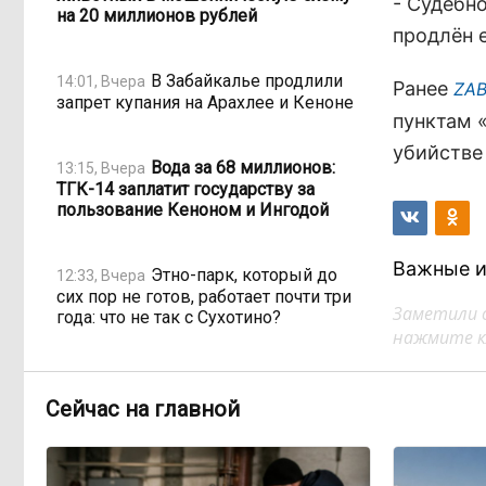
- Судебн
на 20 миллионов рублей
продлён 
В Забайкалье продлили
14:01, Вчера
Ранее
ZAB
запрет купания на Арахлее и Кеноне
пунктам «
убийстве
Вода за 68 миллионов:
13:15, Вчера
ТГК-14 заплатит государству за
пользование Кеноном и Ингодой
Важные и
Этно-парк, который до
12:33, Вчера
сих пор не готов, работает почти три
Заметили 
года: что не так с Сухотино?
нажмите кл
От 35 до 60 процентов за
11:02, Вчера
две недели: как Забайкалье
Сейчас на главной
готовится к зиме