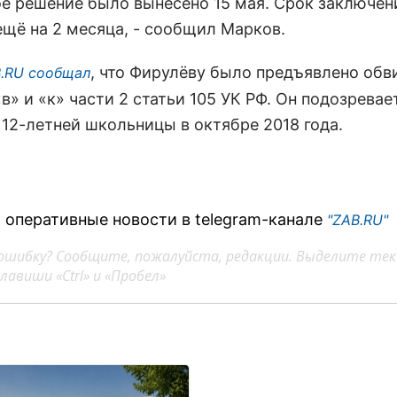
ое решение было вынесено 15 мая. Срок заключен
ещё на 2 месяца, - сообщил Марков.
, что Фирулёву было предъявлено обв
.RU сообщал
в» и «к» части 2 статьи 105 УК РФ. Он подозревае
 12-летней школьницы в октябре 2018 года.
 оперативные новости в telegram-канале
"ZAB.RU"
ошибку? Сообщите, пожалуйста, редакции. Выделите тек
авиши «Ctrl» и «Пробел»