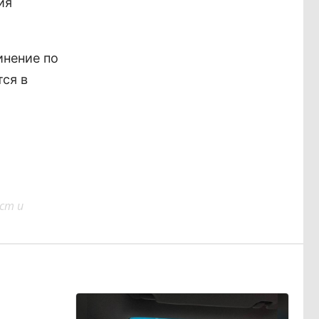
ия
инение по
тся в
ст и