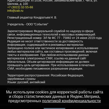
Адрес редакции:
672038
, Россия, Забайкальский край, г.
Чита
,
ул.
Шилова, д. 100
+7 (3022) 32-55-66
info@zab.ru
Главный редактор Кондратьев Н. В.
Учредитель - ООО "Событие"
Зарегистрировано Федеральной службой по надзору в сфере
связи, информационных технологий и массовых коммуникаций.
Регистрационный номер: ЭЛ № ФС 77 - 75882 от 24 июня 2019 года
Редакция не несет ответственности за достоверность
информации, содержащейся в рекламных материалах
Запрещено полное или частичное копирование и использование
любых материалов сайта, как составных произведений, включая
тексты и изображения. При любом использовании данных
материалов в электронных СМИ, ссылка на данный сайт
обязательна. Объем цитирования информации не должен
превышать цель цитирования. При использовании в печатных
СМИ, необходимо письменное разрешение редакции.
Территория распространения: Российская Федерация,
зарубежные страны
Языки: русский, английский
Политика в отношении обработки персональных данных
Мы используем cookies для корректной работы сайта
© 2007 - 2026
Портал Читы и Забайкальского края
и сбора статистических данных в Яндекс.Метрика,
предусмотренных
политикой конфиденциальности