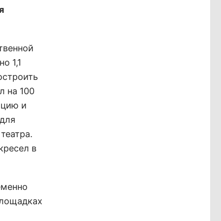
я
твенной
о 1,1
остроить
л на 100
яцию и
 для
театра.
кресел в
еменно
площадках