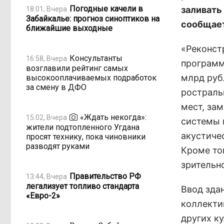
Погодные качели в
заливать
18:01, Вчера
Забайкалье: прогноз синоптиков на
сообщает
ближайшие выходные
«Реконст
Консультанты
16:58, Вчера
программ
возглавили рейтинг самых
млрд руб
высокооплачиваемых подработок
за смену в ДФО
ростраль
мест, за
«Ждать некогда»:
15:02, Вчера
системы 
жители подтопленного Угдана
акустиче
просят технику, пока чиновники
разводят руками
Кроме то
зрительн
Правительство РФ
13:44, Вчера
легализует топливо стандарта
Ввод зда
«Евро-2»
коллекти
других к