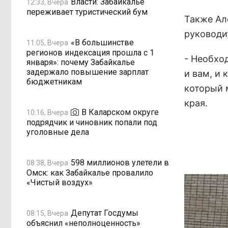
Власти: Забайкалье
12:33, Вчера
переживает туристический бум
Также Ал
руководи
«В большинстве
11:05, Вчера
регионов индексация прошла с 1
- Необхо
января»: почему Забайкалье
задержало повышение зарплат
и вам, и 
бюджетникам
который м
края.
В Каларском округе
10:16, Вчера
подрядчик и чиновник попали под
уголовные дела
598 миллионов улетели в
08:38, Вчера
Омск: как Забайкалье провалило
«Чистый воздух»
Депутат Госдумы
08:15, Вчера
объяснил «неполноценность»