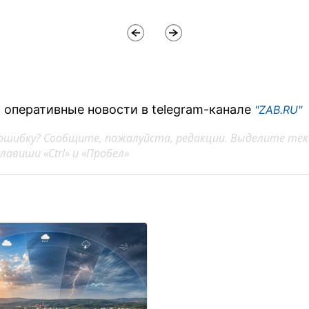
 оперативные новости в telegram-канале
"ZAB.RU"
ошибку? Сообщите, пожалуйста, редакции. Выделите тек
авиши «Ctrl» и «Пробел»