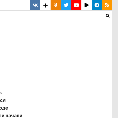
в
тся
ходе
ли начали