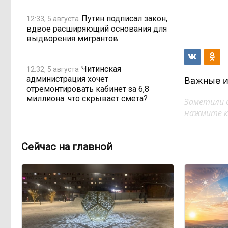
Путин подписал закон,
12:33, 5 августа
вдвое расширяющий основания для
выдворения мигрантов
Читинская
12:32, 5 августа
администрация хочет
Важные и
отремонтировать кабинет за 6,8
миллиона: что скрывает смета?
Заметили 
нажмите кл
«Нефтемаркет»
11:47, 5 августа
отвечает: региональные власти
Сейчас на главной
неточно изложили ситуацию с
топливным кризисом
Учителя в Забайкалье
09:33, 5 августа
получают почти вдвое больше, чем
в среднем по стране