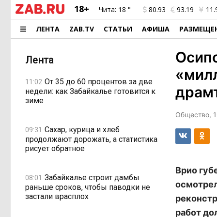
18+
Чита:
18 °
80.93
93.19
11.
ЛЕНТА
ZAB.TV
СТАТЬИ
АФИША
РАЗМЕЩЕ
Осипо
Лента
«мил
От 35 до 60 процентов за две
11:02
драм
недели: как Забайкалье готовится к
зиме
Общество, 1
Сахар, курица и хлеб
09:31
продолжают дорожать, а статистика
рисует обратное
Врио губ
Забайкалье строит дамбы
08:01
осмотрел
раньше сроков, чтобы паводки не
застали врасплох
реконстр
работ до