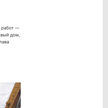
 работ —
овый дом,
лава