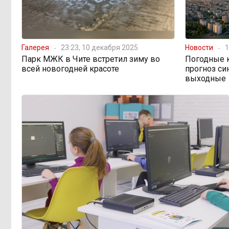
Чита готовится к зиме
08:31, 5 августа
Лес, которого нет в
08:02, 5 августа
Галерея
23:23, 10 декабря 2025
Новости
1
отчётах
Парк МЖК в Чите встретил зиму во
Погодные к
всей новогодней красоте
прогноз си
выходные
«Ребёнок должен
16:00, 4 августа
хотеть учиться, а не просто идти в
школу с рюкзаком»: детский
психолог Наталья Малинина о
готовности к школе
Как Китай покоряет
15:31, 4 августа
мир не электромобилями, а
стаканом чая
Почти половина
15:10, 4 августа
дальневосточников готовы
пересесть на электрички