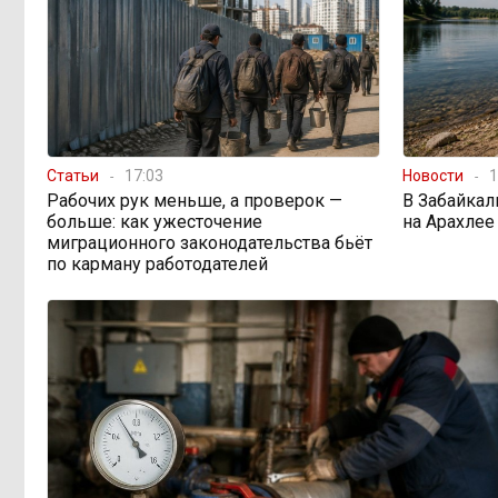
«В большинстве
11:05, Вчера
регионов индексация прошла с 1
января»: почему Забайкалье
задержало повышение зарплат
бюджетникам
Статьи
17:03
Новости
1
В Каларском округе
10:16, Вчера
Рабочих рук меньше, а проверок —
В Забайкал
подрядчик и чиновник попали под
больше: как ужесточение
на Арахлее
уголовные дела
миграционного законодательства бьёт
по карману работодателей
598 миллионов улетели в
08:38, Вчера
Омск: как Забайкалье провалило
«Чистый воздух»
Депутат Госдумы
08:15, Вчера
объяснил «неполноценность»
женщин библейским сюжетом