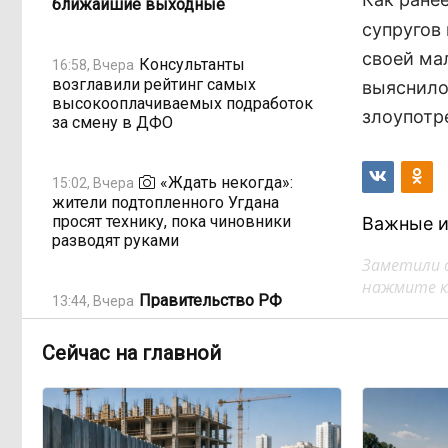
ближайшие выходные
супругов
своей ма
Консультанты
16:58, Вчера
возглавили рейтинг самых
выяснило
высокооплачиваемых подработок
злоупотр
за смену в ДФО
«Ждать некогда»:
15:02, Вчера
жители подтопленного Угдана
просят технику, пока чиновники
Важные и
разводят руками
Заметили 
нажмите кл
Правительство РФ
13:44, Вчера
легализует топливо стандарта
«Евро-2»
Сейчас на главной
Власти: Забайкалье
12:33, Вчера
переживает туристический бум