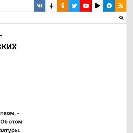
-
ских
тком, -
 Об этом
ратуры.