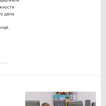
ожности
го дела
тей.
ст и