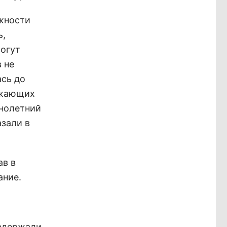
ожности
ь,
могут
 не
сь до
ожающих
ннолетний
азали в
ав в
ание.
задержали