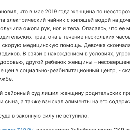
тановил, что в мае 2019 года женщина по неостор
ла электрический чайник с кипящей водой на доч
олучила ожоги рук, ног и тела. Опасаясь, что ее 
дительских прав, она в течение нескольких часов
 скорую медицинскую помощь. Девочка скончала
медиков. В связи с нахождением в условиях, угр
здоровью, другой ребенок женщины – несоверше
мещен в социально-реабилитационный центр, - ск
ужбе.
й районный суд лишил женщину родительских пр
и сына, а также взыскал алименты на его содерж
суда в законную силу не вступило.
е
, следователи Забайкальского СКР 