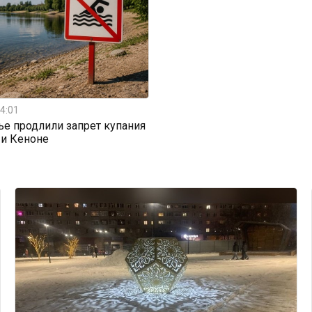
4:01
ье продлили запрет купания
 и Кеноне