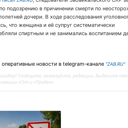
писал ZAB.RU
 по подозрению в причинении смерти по неостор
лолетней дочери. В ходе расследования уголовно
сь, что женщина и её супруг систематически
ебляли спиртным и не занимались воспитанием де
 оперативные новости в telegram-канале
"ZAB.RU"
ошибку? Сообщите, пожалуйста, редакции. Выделите тек
авиши «Ctrl» и «Пробел»