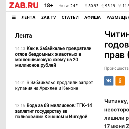
18+
Чита:
24 °
80.93
93.19
11.
ЛЕНТА
ZAB.TV
СТАТЬИ
АФИША
РАЗМЕЩЕ
Читин
Лента
годов
Как в Забайкалье превратили
14:40
прав 
отлов бездомных животных в
мошенническую схему на 20
миллионов рублей
Происшестви
В Забайкалье продлили запрет
14:01
купания на Арахлее и Кеноне
Читинку,
Вода за 68 миллионов: ТГК-14
13:15
неосторо
заплатит государству за
пользование Кеноном и Ингодой
лишили р
17 июня 