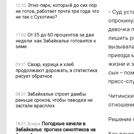
Этно-парк, который до сих пор
12:33
не готов, работает почти три года: что
- Суд ус
не так с Сухотино?
опрокину
девочка п
От 35 до 60 процентов за две
11:02
лишить ро
недели: как Забайкалье готовится к
вызывала
зиме
приезда 
жизни и 
Сахар, курица и хлеб
09:31
продолжают дорожать, а статистика
сын – по
рисует обратное
пресс-сл
Забайкалье строит дамбы
08:01
Читински
раньше сроков, чтобы паводки не
отношени
застали врасплох
Решение 
Погодные качели в
18:01, Вчера
Забайкалье: прогноз синоптиков на
Как ране