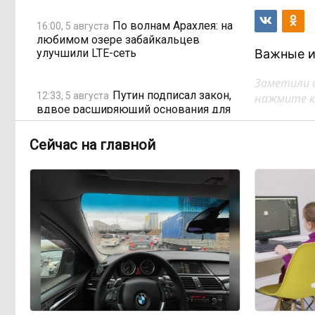
По волнам Арахлея: на
16:00, 5 августа
любимом озере забайкальцев
улучшили LTE-сеть
Важные и
Заметили 
Путин подписал закон,
12:33, 5 августа
нажмите кл
вдвое расширяющий основания для
выдворения мигрантов
Сейчас на главной
Читинская
12:32, 5 августа
администрация хочет
отремонтировать кабинет за 6,8
миллиона: что скрывает смета?
«Нефтемаркет»
11:47, 5 августа
отвечает: региональные власти
неточно изложили ситуацию с
топливным кризисом