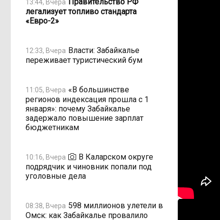
Правительство РФ
13:44, Вчера
легализует топливо стандарта
«Евро-2»
Власти: Забайкалье
12:33, Вчера
переживает туристический бум
«В большинстве
11:05, Вчера
регионов индексация прошла с 1
января»: почему Забайкалье
задержало повышение зарплат
бюджетникам
В Каларском округе
10:16, Вчера
подрядчик и чиновник попали под
уголовные дела
598 миллионов улетели в
08:38, Вчера
Омск: как Забайкалье провалило