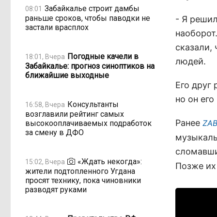
Забайкалье строит дамбы
08:01
раньше сроков, чтобы паводки не
- Я реши
застали врасплох
наоборот.
сказали, 
Погодные качели в
18:01, Вчера
людей.
Забайкалье: прогноз синоптиков на
ближайшие выходные
Его друг
но он его
Консультанты
16:58, Вчера
возглавили рейтинг самых
Ранее
ZAB
высокооплачиваемых подработок
за смену в ДФО
музыкаль
сломавши
«Ждать некогда»:
15:02, Вчера
Позже и
жители подтопленного Угдана
просят технику, пока чиновники
разводят руками