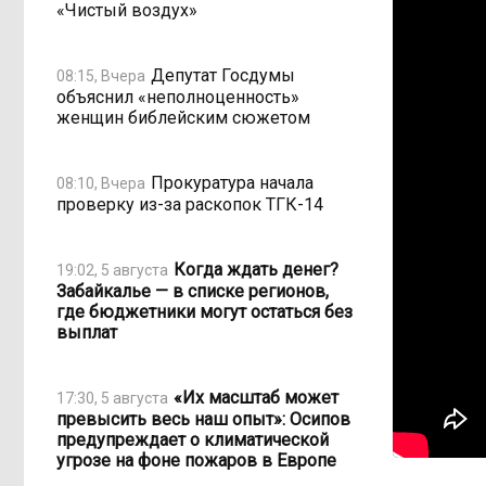
«Чистый воздух»
Депутат Госдумы
08:15, Вчера
объяснил «неполноценность»
женщин библейским сюжетом
Прокуратура начала
08:10, Вчера
проверку из-за раскопок ТГК-14
Когда ждать денег?
19:02, 5 августа
Забайкалье — в списке регионов,
где бюджетники могут остаться без
выплат
«Их масштаб может
17:30, 5 августа
превысить весь наш опыт»: Осипов
предупреждает о климатической
угрозе на фоне пожаров в Европе