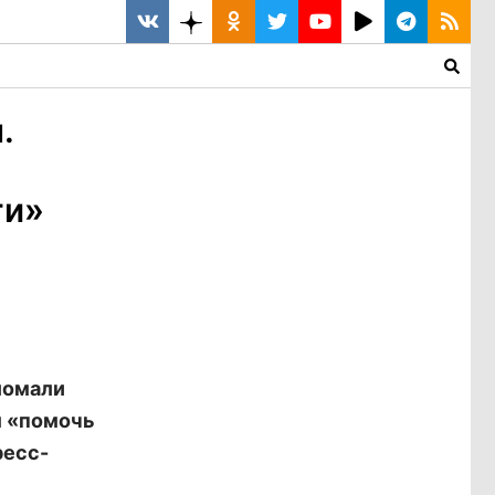
.
ти»
ломали
м «помочь
ресс-