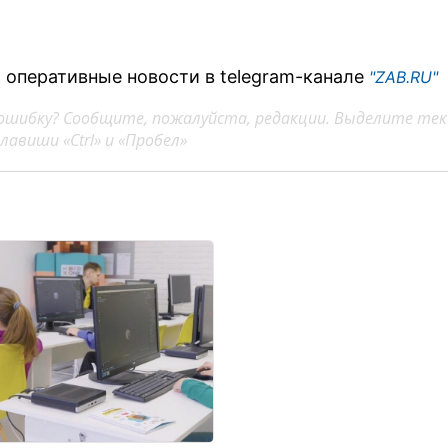
 оперативные новости в telegram-канале
"ZAB.RU"
ошибку? Сообщите, пожалуйста, редакции. Выделите тек
авиши «Ctrl» и «Пробел»