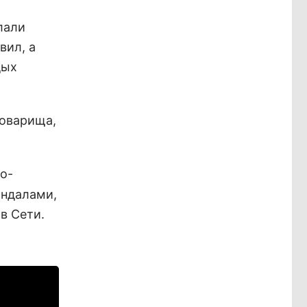
лали
вил, а
дых
товарища,
о-
андалами,
в Сети.