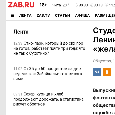
18+
Чита:
20 °
80.93
93.19
11.
ЛЕНТА
ZAB.TV
СТАТЬИ
АФИША
РАЗМЕЩЕ
Студе
Лента
Ленин
Этно-парк, который до сих пор
12:33
«жел
не готов, работает почти три года: что
не так с Сухотино?
Общество, 1
От 35 до 60 процентов за две
11:02
недели: как Забайкалье готовится к
зиме
Выпускни
Сахар, курица и хлеб
09:31
фонтан н
продолжают дорожать, а статистика
рисует обратное
обществе
службе з