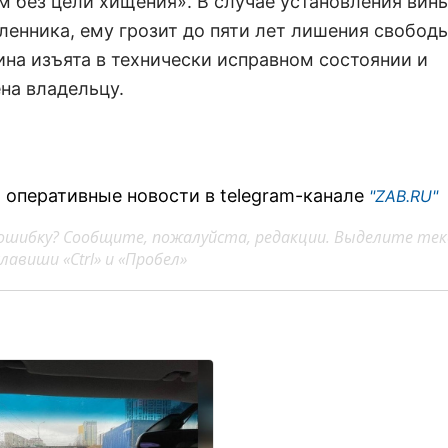
м без цели хищения». В случае установления вин
енника, ему грозит до пяти лет лишения свободы
на изъята в технически исправном состоянии и
на владельцу.
 оперативные новости в telegram-канале
"ZAB.RU"
ошибку? Сообщите, пожалуйста, редакции. Выделите тек
авиши «Ctrl» и «Пробел»