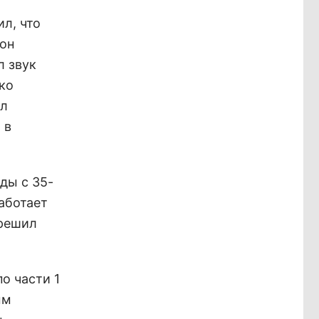
л, что
 он
л звук
ко
ыл
 в
ды с 35-
аботает
 решил
о части 1
ым