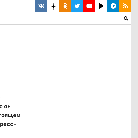
е
ю он
стоящем
пресс-