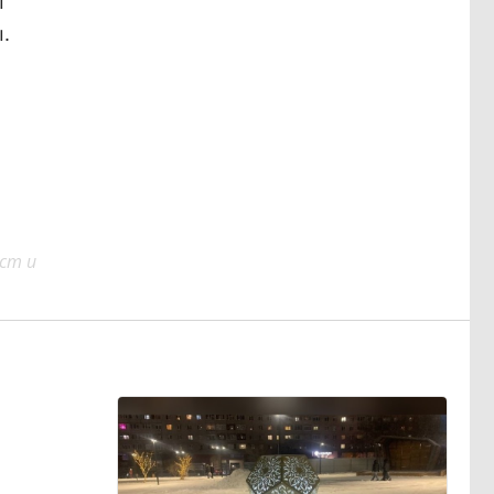
ы
.
ст и