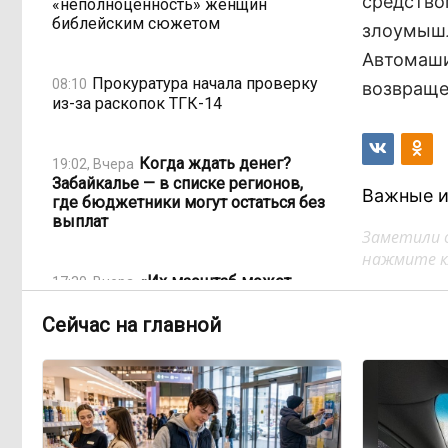
средство
«неполноценность» женщин
библейским сюжетом
злоумышл
Автомаши
Прокуратура начала проверку
08:10
возвраще
из-за раскопок ТГК-14
Когда ждать денег?
19:02, Вчера
Забайкалье — в списке регионов,
Важные и
где бюджетники могут остаться без
выплат
Заметили 
нажмите кл
«Их масштаб может
17:30, Вчера
превысить весь наш опыт»: Осипов
предупреждает о климатической
Сейчас на главной
угрозе на фоне пожаров в Европе
По волнам Арахлея: на
16:00, Вчера
любимом озере забайкальцев
улучшили LTE-сеть