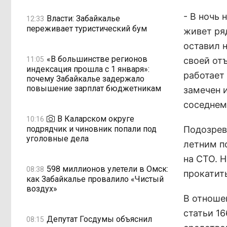
- В ночь 
Власти: Забайкалье
12:33
переживает туристический бум
живет ря
оставил 
«В большинстве регионов
11:05
своей от
индексация прошла с 1 января»:
работает
почему Забайкалье задержало
повышение зарплат бюджетникам
замечен 
соседнем 
В Каларском округе
10:16
подрядчик и чиновник попали под
Подозрев
уголовные дела
летним п
на СТО. 
598 миллионов улетели в Омск:
08:38
прокатит
как Забайкалье провалило «Чистый
воздух»
В отноше
статьи 1
Депутат Госдумы объяснил
08:15