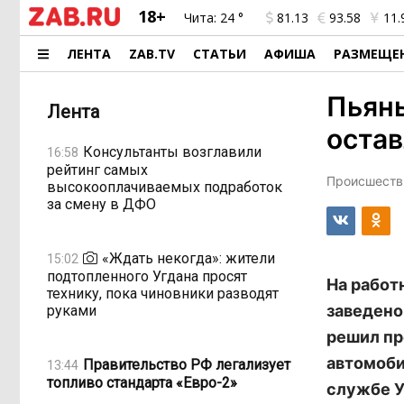
18+
Чита:
24 °
81.13
93.58
11.
ЛЕНТА
ZAB.TV
СТАТЬИ
АФИША
РАЗМЕЩЕ
Пьяны
Лента
оста
Консультанты возглавили
16:58
рейтинг самых
Происшестви
высокооплачиваемых подработок
за смену в ДФО
«Ждать некогда»: жители
15:02
подтопленного Угдана просят
На работ
технику, пока чиновники разводят
заведено
руками
решил пр
автомоби
Правительство РФ легализует
13:44
топливо стандарта «Евро-2»
службе У