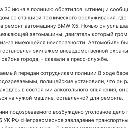
на 30 июня в полицию обратился читинец и сообщи
дом со станцией технического обслуживания, где
на ремонт автомашину BMW Х5. Ночью он услыша
ъезжающей автомашины, двигатель который гром
 из-за имеющейся неисправности. Автомобиль б
и остановлен экипажем вневедомственной охраны
районе города, - сказали в пресс-службе.
аемый передан сотрудникам полиции В ходе бесе
одозреваемым, полицейские установили, что он р
Находясь в состоянии алкогольного опьянения, он
ься на чужой машине, оставленной для ремонта.
нии подозреваемого возбуждено уголовное дело п
66 УК РФ «Неправомерное завладение транспортн