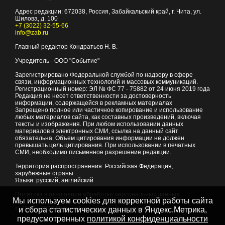
Адрес редакции:
672038
, Россия, Забайкальский край, г.
Чита
,
ул.
Шилова, д. 100
+7 (3022) 32-55-66
info@zab.ru
Главный редактор Кондратьев Н. В.
Учредитель - ООО "Событие"
Зарегистрировано Федеральной службой по надзору в сфере
связи, информационных технологий и массовых коммуникаций.
Регистрационный номер: ЭЛ № ФС 77 - 75882 от 24 июня 2019 года
Редакция не несет ответственности за достоверность
информации, содержащейся в рекламных материалах
Запрещено полное или частичное копирование и использование
любых материалов сайта, как составных произведений, включая
тексты и изображения. При любом использовании данных
материалов в электронных СМИ, ссылка на данный сайт
обязательна. Объем цитирования информации не должен
превышать цель цитирования. При использовании в печатных
СМИ, необходимо письменное разрешение редакции.
Территория распространения: Российская Федерация,
зарубежные страны
Языки: русский, английский
Политика в отношении обработки персональных данных
Мы используем cookies для корректной работы сайта
© 2007 - 2026
Портал Читы и Забайкальского края
и сбора статистических данных в Яндекс.Метрика,
предусмотренных
политикой конфиденциальности