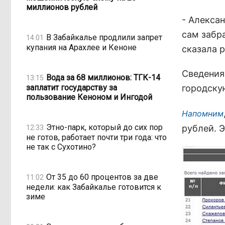
миллионов рублей
- Алекса
сам забра
В Забайкалье продлили запрет
14:01
купания на Арахлее и Кеноне
сказала 
Сведения
Вода за 68 миллионов: ТГК-14
13:15
заплатит государству за
городску
пользование Кеноном и Ингодой
Напомним
Этно-парк, который до сих пор
рублей. Э
12:33
не готов, работает почти три года: что
не так с Сухотино?
От 35 до 60 процентов за две
11:02
недели: как Забайкалье готовится к
зиме