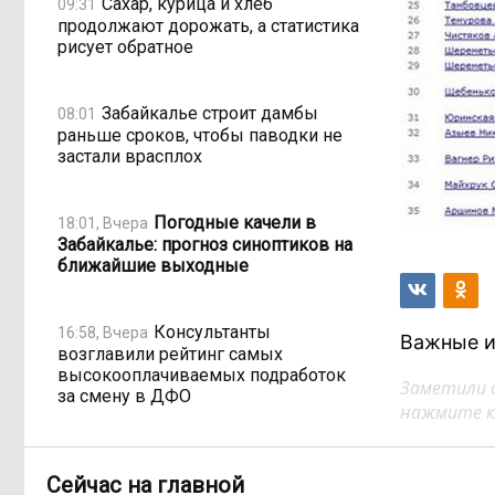
Сахар, курица и хлеб
09:31
продолжают дорожать, а статистика
рисует обратное
Забайкалье строит дамбы
08:01
раньше сроков, чтобы паводки не
застали врасплох
Погодные качели в
18:01, Вчера
Забайкалье: прогноз синоптиков на
ближайшие выходные
Консультанты
16:58, Вчера
Важные и
возглавили рейтинг самых
высокооплачиваемых подработок
Заметили 
за смену в ДФО
нажмите кл
«Ждать некогда»:
15:02, Вчера
Сейчас на главной
жители подтопленного Угдана