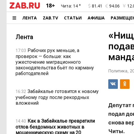
18+
Чита:
14 °
81.41
94.06
12.
ЛЕНТА
ZAB.TV
СТАТЬИ
АФИША
РАЗМЕЩЕ
«Нищ
Лента
подав
Рабочих рук меньше, а
17:03
манд
проверок — больше: как
ужесточение миграционного
законодательства бьёт по карману
Политика, 2
работодателей
Забайкалье готовится к новому
16:32
учебному году после рекордных
вложений
Депутат 
подал до
Как в Забайкалье превратили
14:40
снова ве
отлов бездомных животных в
Читы.
мошенническую схему на 20