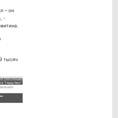
л – он
, -
витина.
в
,9 тысяч