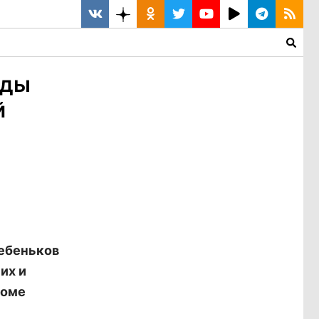
жды
й
ебеньков
их и
коме