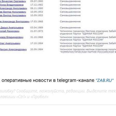
 оперативные новости в telegram-канале
"ZAB.RU"
ошибку? Сообщите, пожалуйста, редакции. Выделите тек
авиши «Ctrl» и «Пробел»