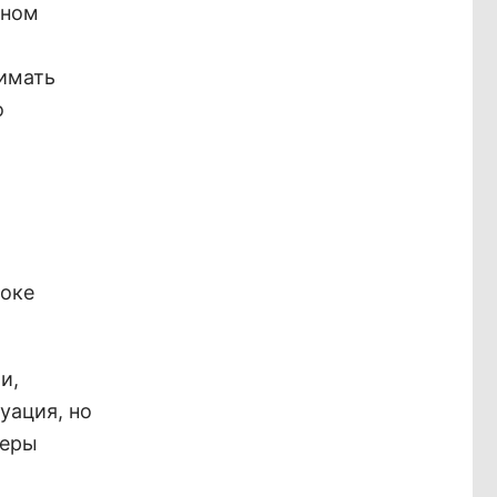
ьном
нимать
о
токе
и,
уация, но
меры