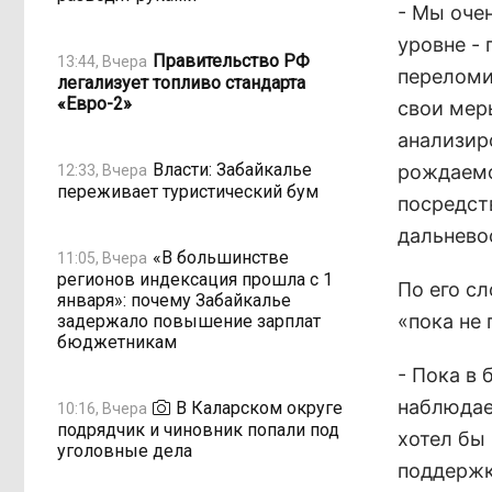
- Мы оче
уровне -
Правительство РФ
13:44, Вчера
переломи
легализует топливо стандарта
«Евро-2»
свои мер
анализир
Власти: Забайкалье
рождаемо
12:33, Вчера
переживает туристический бум
посредст
дальнево
«В большинстве
11:05, Вчера
регионов индексация прошла с 1
По его с
января»: почему Забайкалье
«пока не 
задержало повышение зарплат
бюджетникам
- Пока в 
наблюдае
В Каларском округе
10:16, Вчера
подрядчик и чиновник попали под
хотел бы
уголовные дела
поддержк