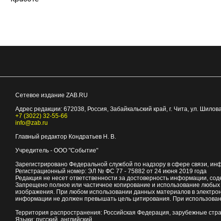
Сетевое издание ZAB.RU
Адрес редакции:
672038
, Россия, Забайкальский край, г.
Чита
,
ул. Шилова
+7 (3022) 32-55-66
info@zab.ru
Главный редактор Кондратьев Н. В.
Учредитель - ООО "Событие"
Зарегистрировано Федеральной службой по надзору в сфере связи, ин
Регистрационный номер: ЭЛ № ФС 77 - 75882 от 24 июня 2019 года
Редакция не несет ответственности за достоверность информации, со
Запрещено полное или частичное копирование и использование любых м
изображения. При любом использовании данных материалов в электро
информации не должен превышать цель цитирования. При использован
Территория распространения: Российская Федерация, зарубежные стр
Языки: русский, английский