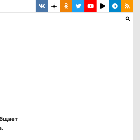
общает
.