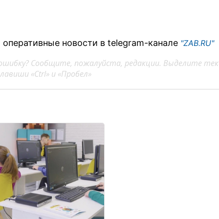
 оперативные новости в telegram-канале
"ZAB.RU"
ошибку? Сообщите, пожалуйста, редакции. Выделите тек
авиши «Ctrl» и «Пробел»