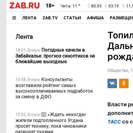
18+
Чита:
11 °
80.93
93.19
11.
ЛЕНТА
ZAB.TV
СТАТЬИ
АФИША
РАЗМЕЩЕ
Топил
Лента
Даль
Погодные качели в
18:01, Вчера
рожд
Забайкалье: прогноз синоптиков на
ближайшие выходные
Общество, 1
Консультанты
16:58, Вчера
возглавили рейтинг самых
высокооплачиваемых подработок
за смену в ДФО
Власти р
дополнит
«Ждать некогда»:
15:02, Вчера
жители подтопленного Угдана
со с
ТАСС
просят технику, пока чиновники
разводят руками