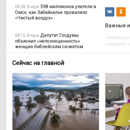
598 миллионов улетели в
08:38, Вчера
Омск: как Забайкалье провалило
«Чистый воздух»
Важные и
Депутат Госдумы
08:15, Вчера
Заметили 
объяснил «неполноценность»
нажмите кл
женщин библейским сюжетом
Сейчас на главной
Прокуратура начала
08:10, Вчера
проверку из-за раскопок ТГК-14
Когда ждать денег?
19:02, 5 августа
Забайкалье — в списке регионов,
где бюджетники могут остаться без
выплат
«Их масштаб может
17:30, 5 августа
превысить весь наш опыт»: Осипов