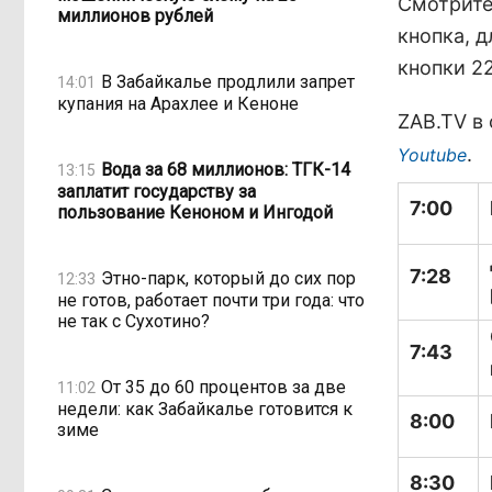
Смотрите
миллионов рублей
кнопка, д
кнопки 22
В Забайкалье продлили запрет
14:01
купания на Арахлее и Кеноне
ZAB.TV в
.
Youtube
Вода за 68 миллионов: ТГК-14
13:15
заплатит государству за
7:00
пользование Кеноном и Ингодой
7:28
Этно-парк, который до сих пор
12:33
не готов, работает почти три года: что
не так с Сухотино?
7:43
От 35 до 60 процентов за две
11:02
недели: как Забайкалье готовится к
8:00
зиме
8:30