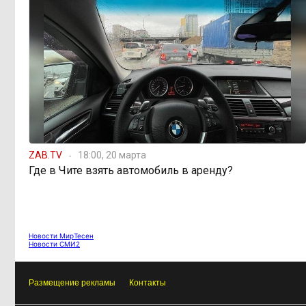
Как Китай покоряет
15:31, 4 августа
мир не электромобилями, а
стаканом чая
ZAB.TV
18:00, 20 марта
Где в Чите взять автомобиль в аренду?
Новости МирТесен
Новости СМИ2
Размещение рекламы
Контакты