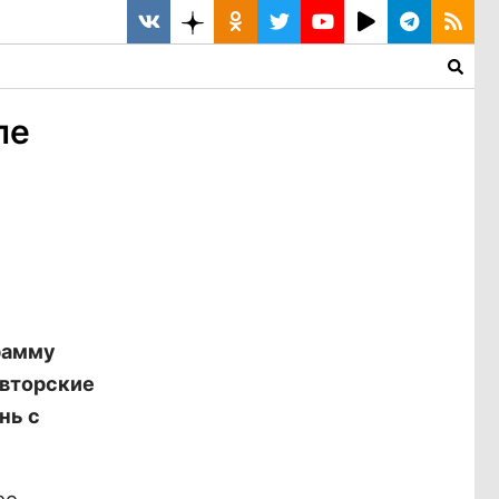
ле
рамму
авторские
нь с