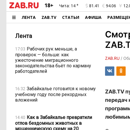
18+
Чита:
14 °
81.41
94.06
12.
ЛЕНТА
ZAB.TV
СТАТЬИ
АФИША
РАЗМЕЩЕ
Смотр
Лента
ZAB.
Рабочих рук меньше, а
17:03
проверок — больше: как
ZAB.RU
/ Об
ужесточение миграционного
законодательства бьёт по карману
работодателей
Забайкалье готовится к новому
16:32
ZAB.TV п
учебному году после рекордных
передач 
вложений
программ
любимым
Как в Забайкалье превратили
14:40
отлов бездомных животных в
мошенническую схему на 20