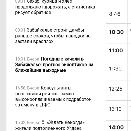
Сахар, курица и хлеб
09:31
продолжают дорожать, а статистика
рисует обратное
8:46
Забайкалье строит дамбы
08:01
10:30
раньше сроков, чтобы паводки не
застали врасплох
11:00
Погодные качели в
18:01, Вчера
Забайкалье: прогноз синоптиков на
11:30
ближайшие выходные
Консультанты
16:58, Вчера
12:25
возглавили рейтинг самых
высокооплачиваемых подработок
за смену в ДФО
13:10
«Ждать некогда»:
15:02, Вчера
14:00
жители подтопленного Угдана