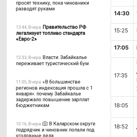
просят технику, пока чиновники
разводят руками
14:30
Правительство РФ
13:44, Вчера
15:25
легализует топливо стандарта
«Евро-2»
17:05
Власти: Забайкалье
12:33, Вчера
переживает туристический бум
17:35
«В большинстве
11:05, Вчера
регионов индексация прошла с 1
января»: почему Забайкалье
задержало повышение зарплат
18:05
бюджетникам
В Каларском округе
10:16, Вчера
18:52
подрядчик и чиновник попали под
уголовные дела