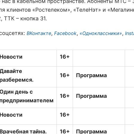
 нас в кабельном пространстве. Абоненты МТС – 
ля клиентов «Ростелеком», «ТелеНэт» и «Мегалин
, ТТК – кнопка 31.
 соцсетях:
,
,
,
ВКонтакте
Facebook
«Одноклассники»
Ins
Новости
16+
Давайте
16+
Программа
разберемся.
Один день с
16+
Программа
предпринимателем
Новости
16+
Врачебная тайна.
16+
Программа