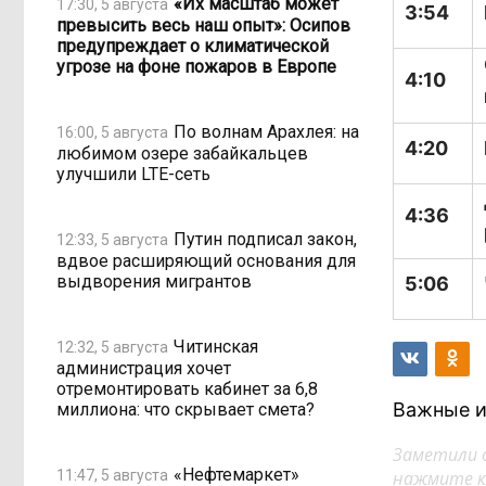
«Их масштаб может
17:30, 5 августа
3:54
превысить весь наш опыт»: Осипов
предупреждает о климатической
угрозе на фоне пожаров в Европе
4:10
По волнам Арахлея: на
16:00, 5 августа
4:20
любимом озере забайкальцев
улучшили LTE-сеть
4:36
Путин подписал закон,
12:33, 5 августа
вдвое расширяющий основания для
выдворения мигрантов
5:06
Читинская
12:32, 5 августа
администрация хочет
отремонтировать кабинет за 6,8
Важные и
миллиона: что скрывает смета?
Заметили 
«Нефтемаркет»
11:47, 5 августа
нажмите кл