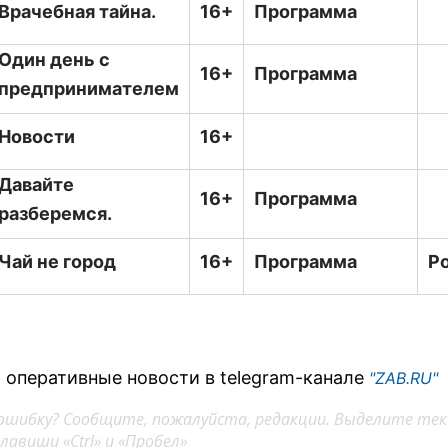
Врачебная тайна.
16+
Программа
Один день с
16+
Программа
предпринимателем
Новости
16+
Давайте
16+
Программа
разберемся.
Чай не город
16+
Программа
Р
 оперативные новости в telegram-канале
"ZAB.RU"
ошибку? Сообщите, пожалуйста, редакции. Выделите тек
авиши «Ctrl» и «Пробел»