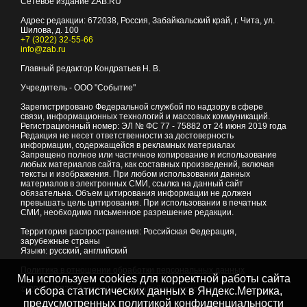
Сетевое издание ZAB.RU
Адрес редакции:
672038
, Россия, Забайкальский край, г.
Чита
,
ул.
Шилова, д. 100
+7 (3022) 32-55-66
info@zab.ru
Главный редактор Кондратьев Н. В.
Учредитель - ООО "Событие"
Зарегистрировано Федеральной службой по надзору в сфере
связи, информационных технологий и массовых коммуникаций.
Регистрационный номер: ЭЛ № ФС 77 - 75882 от 24 июня 2019 года
Редакция не несет ответственности за достоверность
информации, содержащейся в рекламных материалах
Запрещено полное или частичное копирование и использование
любых материалов сайта, как составных произведений, включая
тексты и изображения. При любом использовании данных
материалов в электронных СМИ, ссылка на данный сайт
обязательна. Объем цитирования информации не должен
превышать цель цитирования. При использовании в печатных
СМИ, необходимо письменное разрешение редакции.
Территория распространения: Российская Федерация,
зарубежные страны
Языки: русский, английский
Политика в отношении обработки персональных данных
Мы используем cookies для корректной работы сайта
© 2007 - 2026
Портал Читы и Забайкальского края
и сбора статистических данных в Яндекс.Метрика,
предусмотренных
политикой конфиденциальности