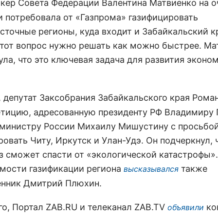
икер Совета Федерации Валентина Матвиенко на 
и потребовала от «Газпрома» газифицировать
сточные регионы, куда входит и Забайкальский кр
этот вопрос нужно решать как можно быстрее. Ма
ула, что это ключевая задача для развития эконо
, депутат Заксобрания Забайкальского края Рома
етицию, адресованную президенту РФ Владимиру 
министру России Михаилу Мишустину с просьбо
овать Читу, Иркутск и Улан-Удэ. Он подчеркнул, 
аз сможет спасти от «экологической катастрофы».
мости газификации региона
также
высказывался
нник Дмитрий Плюхин.
го, Портал ZAB.RU и телеканал ZAB.TV
ко
объявили