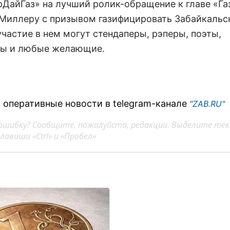
ДайГаз» на лучший ролик-обращение к главе «Г
Миллеру с призывом газифицировать Забайкальск
участие в нем могут стендаперы, рэперы, поэты,
ы и любые желающие.
 оперативные новости в telegram-канале
"ZAB.RU"
ошибку? Сообщите, пожалуйста, редакции. Выделите тек
авиши «Ctrl» и «Пробел»