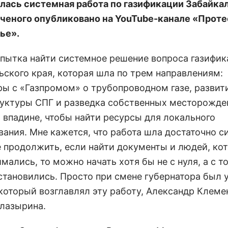
лась системная работа по газификации Забайкал
ченого опубликовано на YouTube-канале «Прот
ье».
опытка найти системное решение вопроса газифи
ьского края, которая шла по трем направлениям:
ры с «Газпромом» о трубопроводном газе, развит
уктуры СПГ и разведка собственных месторожде
 впадине, чтобы найти ресурсы для локального
вания. Мне кажется, что работа шла достаточно с
ее продолжить, если найти документы и людей, ко
мались, то можно начать хотя бы не с нуля, а с то
остановились. Просто при смене губернатора был 
который возглавлял эту работу, Александр Клемен
Глазырина.