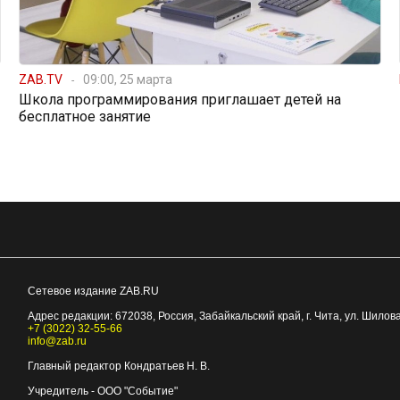
ZAB.TV
09:00, 25 марта
Школа программирования приглашает детей на
бесплатное занятие
Сетевое издание ZAB.RU
Адрес редакции:
672038
, Россия, Забайкальский край, г.
Чита
,
ул. Шилова
+7 (3022) 32-55-66
info@zab.ru
Главный редактор Кондратьев Н. В.
Учредитель - ООО "Событие"