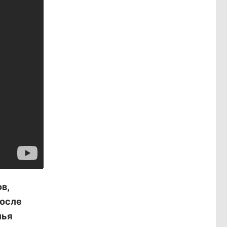
в,
поcле
лья