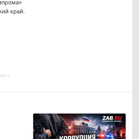
азпрома»
ий край.
ст и