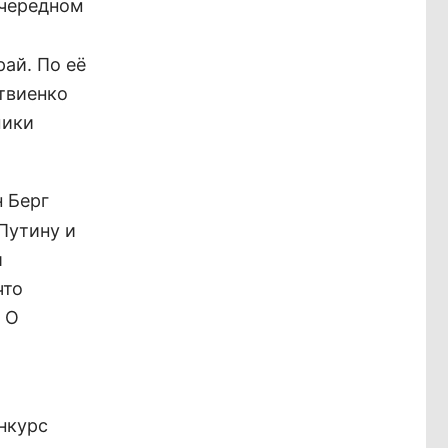
очередном
ай. По её
твиенко
мики
н Берг
Путину и
й
что
 О
нкурс