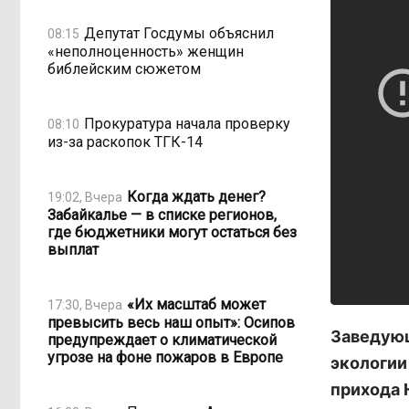
Депутат Госдумы объяснил
08:15
«неполноценность» женщин
библейским сюжетом
Прокуратура начала проверку
08:10
из-за раскопок ТГК-14
Когда ждать денег?
19:02, Вчера
Забайкалье — в списке регионов,
где бюджетники могут остаться без
выплат
«Их масштаб может
17:30, Вчера
превысить весь наш опыт»: Осипов
Заведующ
предупреждает о климатической
угрозе на фоне пожаров в Европе
экологии
прихода 