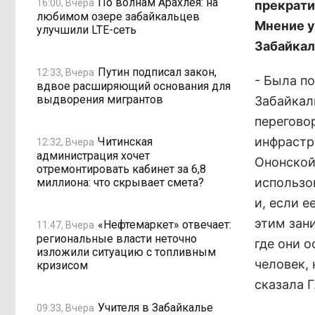
По волнам Арахлея: на
16:00, Вчера
прекрати
любимом озере забайкальцев
Мнение у
улучшили LTE-сеть
Забайкал
Путин подписал закон,
12:33, Вчера
- Была п
вдвое расширяющий основания для
выдворения мигрантов
Забайкал
перегово
инфрастр
Читинская
12:32, Вчера
администрация хочет
Ононской
отремонтировать кабинет за 6,8
использо
миллиона: что скрывает смета?
и, если 
этим зани
«Нефтемаркет» отвечает:
11:47, Вчера
региональные власти неточно
где они 
изложили ситуацию с топливным
человек, 
кризисом
сказала 
Учителя в Забайкалье
09:33, Вчера