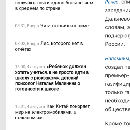
, сп
Ранее
получают почти вдвое больше, чем
в среднем по стране
заседани
Дальнево
Чита готовится к зиме
08:31, Вчера
словам, 
подчеркн
Лес, которого нет в
России.
08:02, Вчера
отчётах
Напомним
«Ребёнок должен
создал п
16:00, 4 августа
хотеть учиться, а не просто идти в
премьер-
школу с рюкзаком»: детский
психолог Наталья Малинина о
газифицир
готовности к школе
только г
необходи
Как Китай покоряет
15:31, 4 августа
обществе
мир не электромобилями, а
стаканом чая
Кроме то