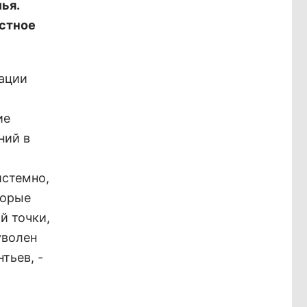
ья.
естное
кации
ие
ний в
истемно,
торые
й точки,
уволен
тьев, -