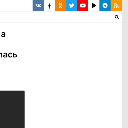
на
лась