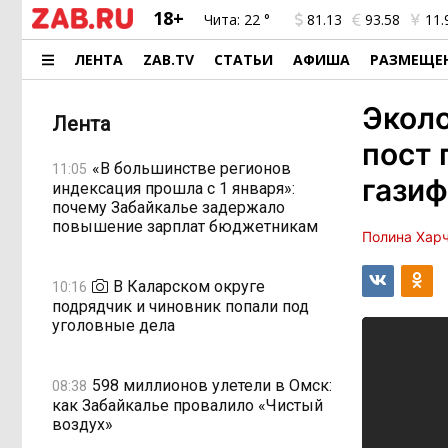
18+
Чита:
22 °
81.13
93.58
11.
ЛЕНТА
ZAB.TV
СТАТЬИ
АФИША
РАЗМЕЩЕ
Эколо
Лента
пост 
«В большинстве регионов
11:05
газиф
индексация прошла с 1 января»:
почему Забайкалье задержало
повышение зарплат бюджетникам
Полина Хар
В Каларском округе
10:16
подрядчик и чиновник попали под
уголовные дела
598 миллионов улетели в Омск:
08:38
как Забайкалье провалило «Чистый
воздух»