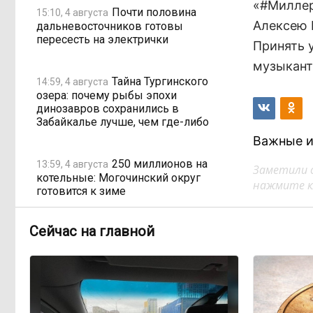
«#Миллер
Почти половина
15:10, 4 августа
Алексею 
дальневосточников готовы
пересесть на электрички
Принять 
музыкант
Тайна Тургинского
14:59, 4 августа
озера: почему рыбы эпохи
динозавров сохранились в
Забайкалье лучше, чем где-либо
Важные и
250 миллионов на
13:59, 4 августа
Заметили 
котельные: Могочинский округ
нажмите кл
готовится к зиме
Сейчас на главной
Забайкалье зовёт
13:02, 4 августа
«Роснефть» и «Газпромнефть»
строить АЗС
Вместо корабля —
11:59, 4 августа