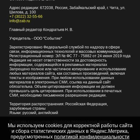
Адрес редакции:
672038
, Россия, Забайкальский край, г.
Чита
,
ул.
Шилова, д. 100
+7 (3022) 32-55-66
info@zab.ru
Главный редактор Кондратьев Н. В.
Учредитель - ООО "Событие"
Зарегистрировано Федеральной службой по надзору в сфере
связи, информационных технологий и массовых коммуникаций.
Регистрационный номер: ЭЛ № ФС 77 - 75882 от 24 июня 2019 года
Редакция не несет ответственности за достоверность
информации, содержащейся в рекламных материалах
Запрещено полное или частичное копирование и использование
любых материалов сайта, как составных произведений, включая
тексты и изображения. При любом использовании данных
материалов в электронных СМИ, ссылка на данный сайт
обязательна. Объем цитирования информации не должен
превышать цель цитирования. При использовании в печатных
СМИ, необходимо письменное разрешение редакции.
Территория распространения: Российская Федерация,
зарубежные страны
Языки: русский, английский
Политика в отношении обработки персональных данных
Мы используем cookies для корректной работы сайта
© 2007 - 2026
Портал Читы и Забайкальского края
и сбора статистических данных в Яндекс.Метрика,
предусмотренных
политикой конфиденциальности