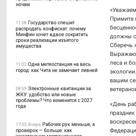
ночам
«Уважаем
Примите 
Государство спешит
11:58
бесценно
распродать конфискат: почему
Минфин хочет вдвое сократить
должны с
сроки реализации изъятого
Сберечь 
имущества
Выражаю 
леса и б
Одна метеостанция на весь
11:02
город: как Чита не замечает ливней
экологии
вашим се
Электронные квитанции за
ветерано
08:59
ЖКУ: удобство или новые
проблемы? Что изменится с 2027
«День ра
года
праздник
воскресе
Рабочих рук меньше, а
17:03, Вчера
Федерации
проверок — больше: как