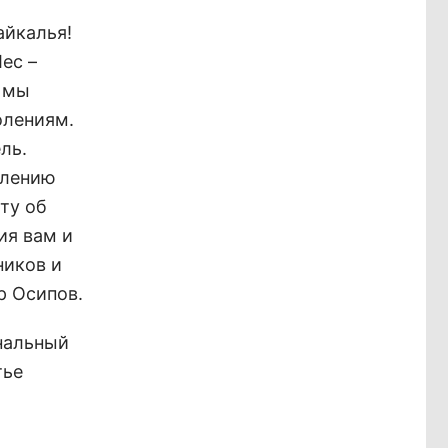
айкалья!
ес –
е мы
олениям.
ль.
влению
ту об
ия вам и
ников и
р Осипов.
нальный
тье
й