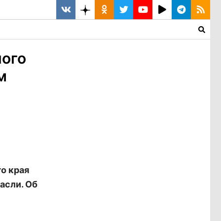
ного
м
о края
асли. Об