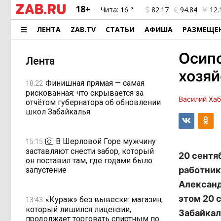
18+
Чита:
16 °
82.17
94.84
12.
ЛЕНТА
ZAB.TV
СТАТЬИ
АФИША
РАЗМЕЩЕ
Осипо
Лента
хозяй
Финишная прямая — самая
18:22
рискованная: что скрывается за
Василий Ха
отчётом губернатора об обновлении
школ Забайкалья
В Шерловой Горе мужчину
15:15
заставляют снести забор, который
20 сентя
он поставил там, где годами было
работник
запустение
Александ
этом 20 
«Кураж» без вывески: магазин,
13:43
который лишился лицензии,
Забайкал
продолжает торговать спиртным по