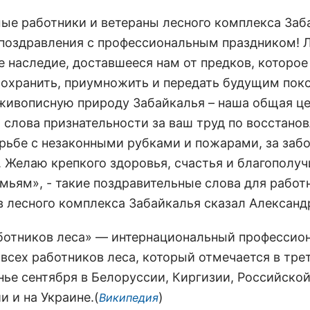
ые работники и ветераны лесного комплекса Заб
поздравления с профессиональным праздником! Л
е наследие, доставшееся нам от предков, которо
охранить, приумножить и передать будущим пок
живописную природу Забайкалья – наша общая це
слова признательности за ваш труд по восстано
орьбе с незаконными рубками и пожарами, за забо
. Желаю крепкого здоровья, счастья и благополуч
мьям», - такие поздравительные слова для работ
в лесного комплекса Забайкалья сказал Александ
ботников леса» — интернациональный профессио
 всех работников леса, который отмечается в тре
нье сентября в Белоруссии, Киргизии, Российско
 и на Украине.(
)
Википедия