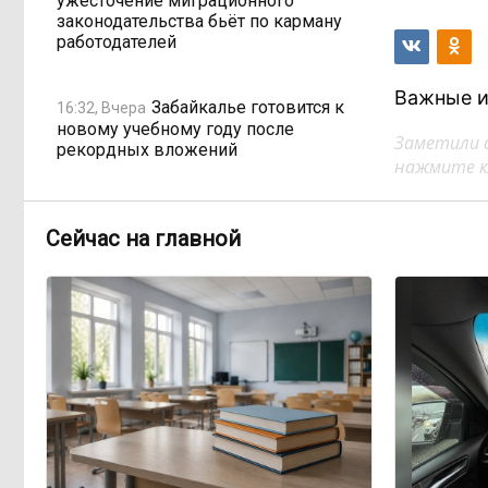
ужесточение миграционного
законодательства бьёт по карману
работодателей
Важные и
Забайкалье готовится к
16:32, Вчера
новому учебному году после
Заметили 
рекордных вложений
нажмите кл
Как в Забайкалье
14:40, Вчера
Сейчас на главной
превратили отлов бездомных
животных в мошенническую схему
на 20 миллионов рублей
В Забайкалье продлили
14:01, Вчера
запрет купания на Арахлее и Кеноне
Вода за 68 миллионов:
13:15, Вчера
ТГК-14 заплатит государству за
пользование Кеноном и Ингодой