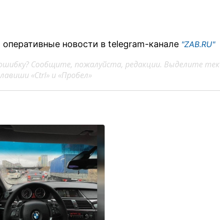
 оперативные новости в telegram-канале
"ZAB.RU"
ошибку? Сообщите, пожалуйста, редакции. Выделите тек
авиши «Ctrl» и «Пробел»