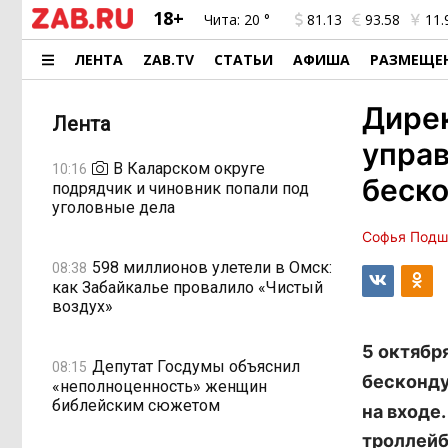
18+
Чита:
20 °
81.13
93.58
11.
ЛЕНТА
ZAB.TV
СТАТЬИ
АФИША
РАЗМЕЩЕ
Дирек
Лента
управ
В Каларском округе
10:16
беско
подрядчик и чиновник попали под
уголовные дела
Софья Подш
598 миллионов улетели в Омск:
08:38
как Забайкалье провалило «Чистый
воздух»
5 октябр
Депутат Госдумы объяснил
08:15
бесконду
«неполноценность» женщин
библейским сюжетом
на входе
троллейб