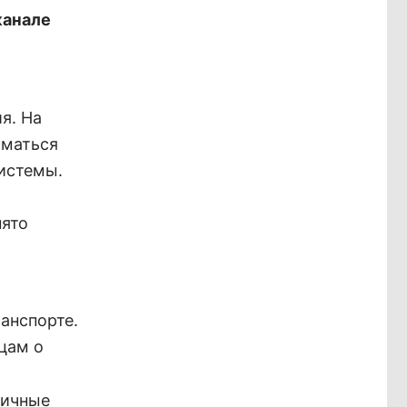
канале
я. На
иматься
истемы.
нято
о
анспорте.
цам о
личные