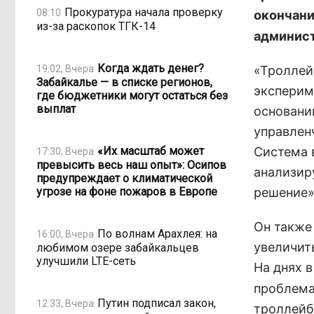
Прокуратура начала проверку
08:10
окончани
из-за раскопок ТГК-14
админист
Когда ждать денег?
19:02, Вчера
«Троллей
Забайкалье — в списке регионов,
эксперим
где бюджетники могут остаться без
выплат
основани
управлен
«Их масштаб может
Система 
17:30, Вчера
превысить весь наш опыт»: Осипов
анализир
предупреждает о климатической
угрозе на фоне пожаров в Европе
решение»
Он также
По волнам Арахлея: на
16:00, Вчера
увеличит
любимом озере забайкальцев
улучшили LTE-сеть
На днях 
проблема
Путин подписал закон,
12:33, Вчера
троллейб