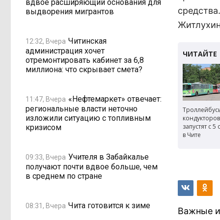
вдвое расширяющий основания для
средства
выдворения мигрантов
Житлухи
Читинская
12:32, Вчера
администрация хочет
отремонтировать кабинет за 6,8
миллиона: что скрывает смета?
«Нефтемаркет» отвечает:
11:47, Вчера
региональные власти неточно
Троллейбус
изложили ситуацию с топливным
кондукторов
запустят с 5
кризисом
в Чите
Учителя в Забайкалье
09:33, Вчера
получают почти вдвое больше, чем
в среднем по стране
Чита готовится к зиме
08:31, Вчера
Важные и