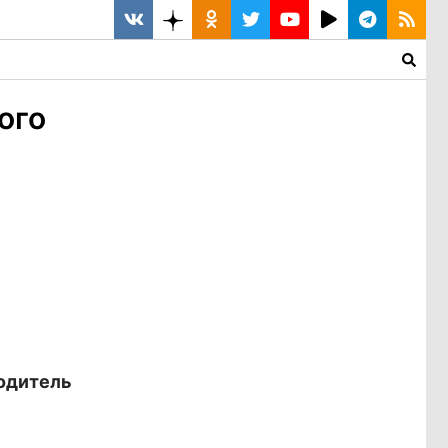
ого
одитель