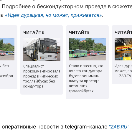
. Подробнее о бескондукторном проезде в сюжет
на
.
«Идея дурацкая, но может, приживется»
ы без
Стало известно, кто
Идея дура
Специалист
вместо кондуктора
может, п
прокомментировала
 октября
будет принимать
— ZAB.TV
проезд в читинских
плату за проезд в
троллейбусах без
читинских
кондуктора
троллейбусах
 оперативные новости в telegram-канале
"ZAB.RU"