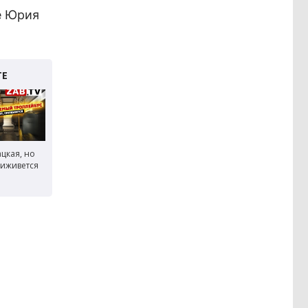
е Юрия
цкая, но
риживется