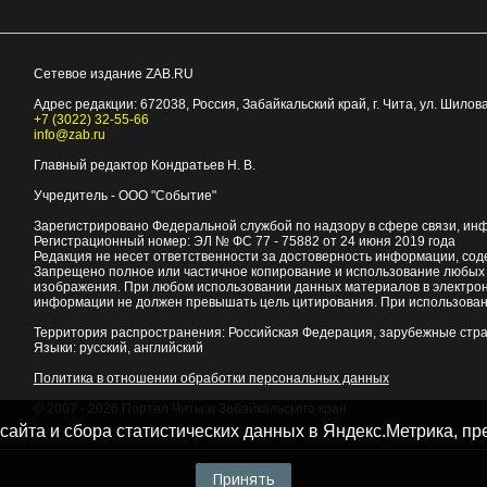
Сетевое издание ZAB.RU
Адрес редакции:
672038
, Россия, Забайкальский край, г.
Чита
,
ул. Шилова
+7 (3022) 32-55-66
info@zab.ru
Главный редактор Кондратьев Н. В.
Учредитель - ООО "Событие"
Зарегистрировано Федеральной службой по надзору в сфере связи, ин
Регистрационный номер: ЭЛ № ФС 77 - 75882 от 24 июня 2019 года
Редакция не несет ответственности за достоверность информации, со
Запрещено полное или частичное копирование и использование любых м
изображения. При любом использовании данных материалов в электро
информации не должен превышать цель цитирования. При использован
Территория распространения: Российская Федерация, зарубежные стр
Языки: русский, английский
Политика в отношении обработки персональных данных
© 2007 - 2026
Портал Читы и Забайкальского края
 сайта и сбора статистических данных в Яндекс.Метрика, 
Принять