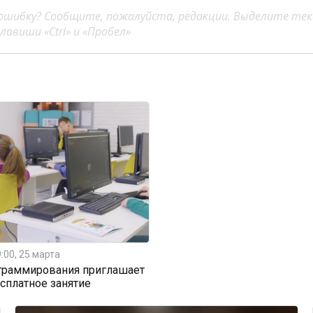
ошибку? Сообщите, пожалуйста, редакции. Выделите тек
авиши «Ctrl» и «Пробел»
:00, 25 марта
граммирования приглашает
есплатное занятие