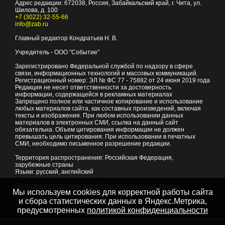
Адрес редакции:
672038
, Россия, Забайкальский край, г.
Чита
,
ул.
Шилова, д. 100
+7 (3022) 32-55-66
info@zab.ru
Главный редактор Кондратьев Н. В.
Учредитель - ООО "Событие"
Зарегистрировано Федеральной службой по надзору в сфере
связи, информационных технологий и массовых коммуникаций.
Регистрационный номер: ЭЛ № ФС 77 - 75882 от 24 июня 2019 года
Редакция не несет ответственности за достоверность
информации, содержащейся в рекламных материалах
Запрещено полное или частичное копирование и использование
любых материалов сайта, как составных произведений, включая
тексты и изображения. При любом использовании данных
материалов в электронных СМИ, ссылка на данный сайт
обязательна. Объем цитирования информации не должен
превышать цель цитирования. При использовании в печатных
СМИ, необходимо письменное разрешение редакции.
Территория распространения: Российская Федерация,
зарубежные страны
Языки: русский, английский
Политика в отношении обработки персональных данных
Мы используем cookies для корректной работы сайта
© 2007 - 2026
Портал Читы и Забайкальского края
и сбора статистических данных в Яндекс.Метрика,
предусмотренных
политикой конфиденциальности