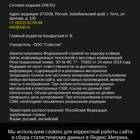
Сетевое издание ZAB.RU
Адрес редакции:
672038
, Россия, Забайкальский край, г.
Чита
,
ул.
Шилова, д. 100
+7 (3022) 32-55-66
info@zab.ru
Главный редактор Кондратьев Н. В.
Учредитель - ООО "Событие"
Зарегистрировано Федеральной службой по надзору в сфере
связи, информационных технологий и массовых коммуникаций.
Регистрационный номер: ЭЛ № ФС 77 - 75882 от 24 июня 2019 года
Редакция не несет ответственности за достоверность
информации, содержащейся в рекламных материалах
Запрещено полное или частичное копирование и использование
любых материалов сайта, как составных произведений, включая
тексты и изображения. При любом использовании данных
материалов в электронных СМИ, ссылка на данный сайт
обязательна. Объем цитирования информации не должен
превышать цель цитирования. При использовании в печатных
СМИ, необходимо письменное разрешение редакции.
Территория распространения: Российская Федерация,
зарубежные страны
Языки: русский, английский
Политика в отношении обработки персональных данных
Мы используем cookies для корректной работы сайта
© 2007 - 2026
Портал Читы и Забайкальского края
и сбора статистических данных в Яндекс.Метрика,