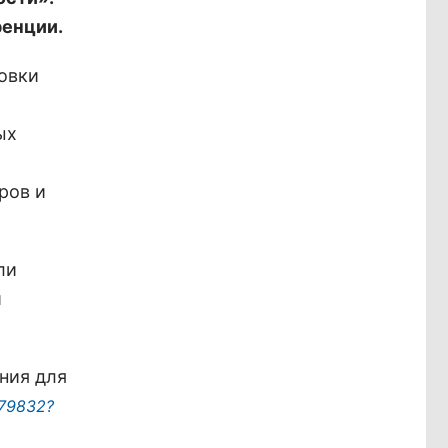
ренции.
овки
ых
ров и
ли
и
ния для
379832?