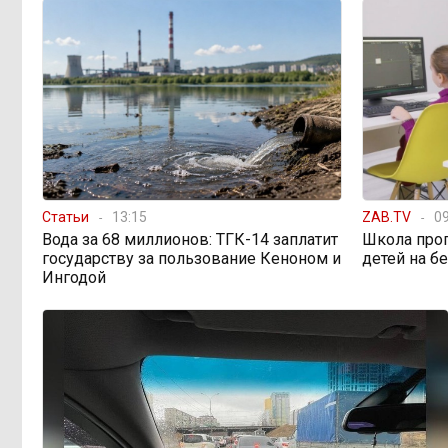
В Каларском округе
10:16, Вчера
подрядчик и чиновник попали под
уголовные дела
598 миллионов улетели в
08:38, Вчера
Омск: как Забайкалье провалило
«Чистый воздух»
Статьи
13:15
ZAB.TV
09
Вода за 68 миллионов: ТГК-14 заплатит
Школа про
Депутат Госдумы
08:15, Вчера
государству за пользование Кеноном и
детей на б
объяснил «неполноценность»
Ингодой
женщин библейским сюжетом
Прокуратура начала
08:10, Вчера
проверку из-за раскопок ТГК-14
Когда ждать денег?
19:02, 5 августа
Забайкалье — в списке регионов,