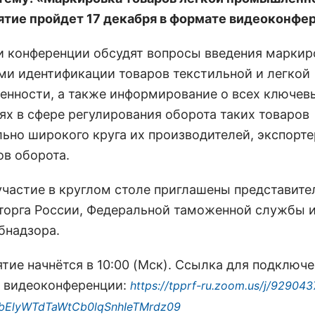
тие пройдет 17 декабря в формате видеоконфе
и конференции обсудят вопросы введения маркир
ми идентификации товаров текстильной и легкой
нности, а также информирование о всех ключев
ях в сфере регулирования оборота таких товаров
ьно широкого круга их производителей, экспорте
ов оборота.
участие в круглом столе приглашены представите
орга России, Федеральной таможенной службы 
бнадзора.
тие начнётся в 10:00 (Мск). Ссылка для подключе
в видеоконференции:
https://tpprf-ru.zoom.us/j/92904
ElyWTdTaWtCb0lqSnhIeTMrdz09