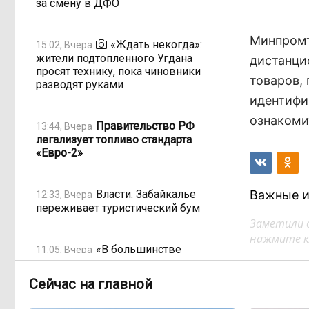
за смену в ДФО
Минпромт
«Ждать некогда»:
15:02, Вчера
жители подтопленного Угдана
дистанци
просят технику, пока чиновники
товаров,
разводят руками
идентифи
ознакоми
Правительство РФ
13:44, Вчера
легализует топливо стандарта
«Евро-2»
Власти: Забайкалье
Важные и
12:33, Вчера
переживает туристический бум
Заметили 
нажмите кл
«В большинстве
11:05, Вчера
регионов индексация прошла с 1
января»: почему Забайкалье
Сейчас на главной
задержало повышение зарплат
бюджетникам