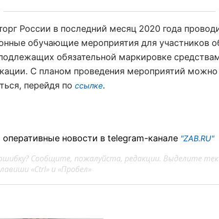
орг России в последний месяц 2020 года провод
онные обучающие мероприятия для участников о
 подлежащих обязательной маркировке средства
кации. С планом проведения мероприятий можно
ться, перейдя по
.
ссылке
 оперативные новости в telegram-канале
"ZAB.RU"
ошибку? Сообщите, пожалуйста, редакции. Выделите тек
авиши «Ctrl» и «Пробел»