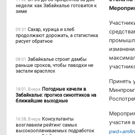
недели: как Забайкалье готовится к
Мероприя
зиме
Участник
Сахар, курица и хлеб
09:31
средства
продолжают дорожать, а статистика
промышле
рисует обратное
изменени
максимал
Забайкалье строит дамбы
08:01
раньше сроков, чтобы паводки не
участник
застали врасплох
Принять 
Погодные качели в
18:01, Вчера
Минпромт
Забайкалье: прогноз синоптиков на
Роспотре
ближайшие выходные
Мероприя
Консультанты
16:58, Вчера
участия 
возглавили рейтинг самых
высокооплачиваемых подработок
pwd=amRrb