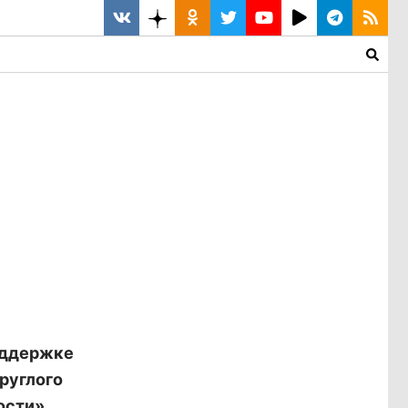
оддержке
руглого
ости».