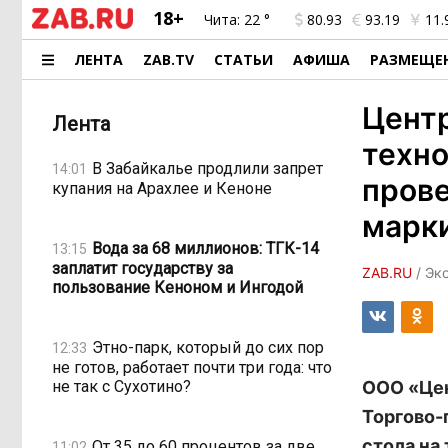
18+
Чита:
22 °
80.93
93.19
11.
ЛЕНТА
ZAB.TV
СТАТЬИ
АФИША
РАЗМЕЩЕ
Центр
Лента
техн
В Забайкалье продлили запрет
14:01
прове
купания на Арахлее и Кеноне
марк
Вода за 68 миллионов: ТГК-14
13:15
заплатит государству за
ZAB.RU
/ Эк
пользование Кеноном и Ингодой
Этно-парк, который до сих пор
12:33
не готов, работает почти три года: что
не так с Сухотино?
ООО «Цен
Торгово-
стола на
От 35 до 60 процентов за две
11:02