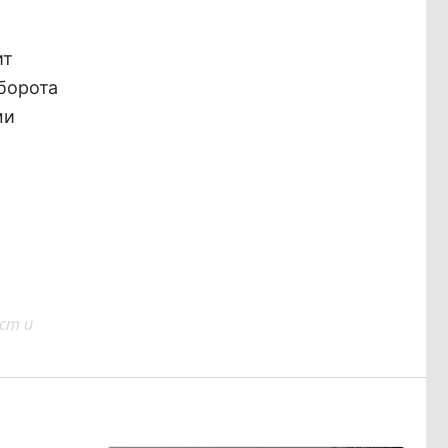
ит
борота
ми
ст и