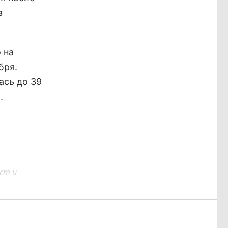
в
 на
бря.
ась до 39
.
ст и