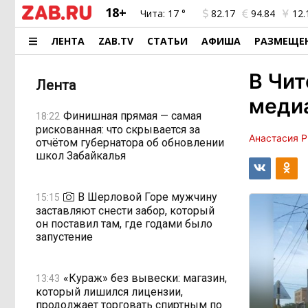
18+
Чита:
17 °
82.17
94.84
12.
ЛЕНТА
ZAB.TV
СТАТЬИ
АФИША
РАЗМЕЩЕ
В Чит
Лента
меди
Финишная прямая — самая
18:22
рискованная: что скрывается за
Анастасия 
отчётом губернатора об обновлении
школ Забайкалья
В Шерловой Горе мужчину
15:15
заставляют снести забор, который
он поставил там, где годами было
запустение
«Кураж» без вывески: магазин,
13:43
который лишился лицензии,
продолжает торговать спиртным по