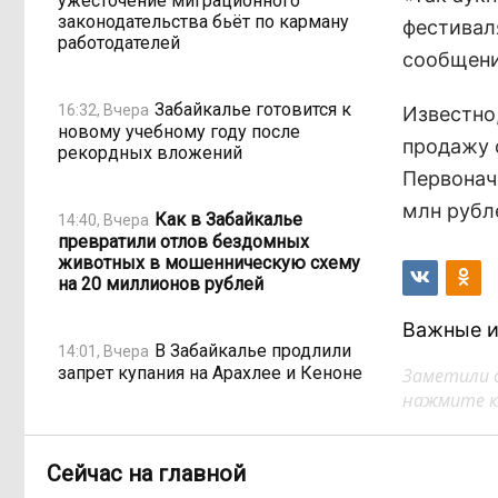
ужесточение миграционного
законодательства бьёт по карману
фестиваля
работодателей
сообщени
Забайкалье готовится к
16:32, Вчера
Известно,
новому учебному году после
продажу с
рекордных вложений
Первонач
млн рубл
Как в Забайкалье
14:40, Вчера
превратили отлов бездомных
животных в мошенническую схему
на 20 миллионов рублей
Важные и
В Забайкалье продлили
14:01, Вчера
запрет купания на Арахлее и Кеноне
Заметили 
нажмите кл
Вода за 68 миллионов:
13:15, Вчера
ТГК-14 заплатит государству за
Сейчас на главной
пользование Кеноном и Ингодой