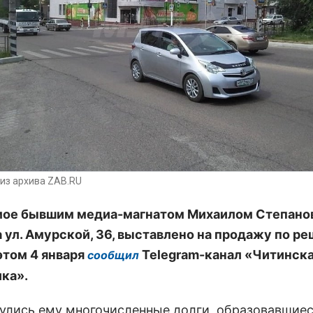
из архива ZAB.RU
мое бывшим медиа-магнатом Михаилом Степан
а ул. Амурской, 36, выставлено на продажу по р
 этом 4 января
Telegram-канал «Читинск
сообщил
ка».
нулись ему многочисленные долги, образовавшиес