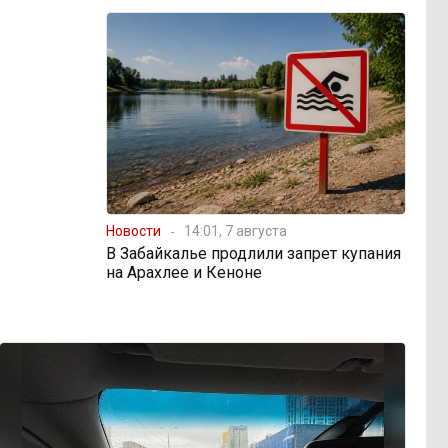
Новости
14:01, 7 августа
В Забайкалье продлили запрет купания
на Арахлее и Кеноне