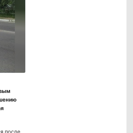
овым
ешению
ая
я после