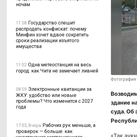
ночам
Государство спешит
11:58
распродать конфискат: почему
Минфин хочет вдвое сократить
сроки реализации изъятого
имущества
Одна метеостанция на весь
11:02
город: как Чита не замечает ливней
Фотография 
Электронные квитанции за
08:59
Возводи
ЖКУ: удобство или новые
проблемы? Что изменится с 2027
здание н
года
суда. Об
Республи
Рабочих рук меньше, а
17:03, Вчера
проверок — больше: как
«Так аук