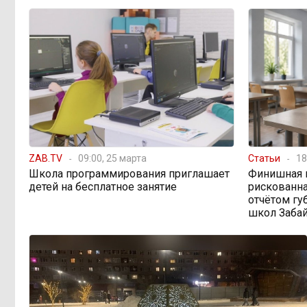
Этно-парк, который до
12:33, Вчера
сих пор не готов, работает почти три
года: что не так с Сухотино?
От 35 до 60 процентов за
11:02, Вчера
две недели: как Забайкалье
готовится к зиме
ZAB.TV
09:00, 25 марта
Статьи
18
Сахар, курица и хлеб
09:31, Вчера
Школа программирования приглашает
Финишная 
продолжают дорожать, а статистика
детей на бесплатное занятие
рискованна
рисует обратное
отчётом гу
школ Заба
Забайкалье строит
08:01, Вчера
дамбы раньше сроков, чтобы
паводки не застали врасплох
Погодные качели в
18:01, 6 августа