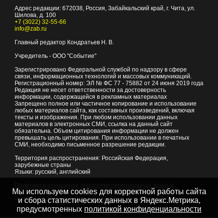
Адрес редакции:
672038
, Россия, Забайкальский край, г.
Чита
,
ул.
Шилова, д. 100
+7 (3022) 32-55-66
info@zab.ru
Главный редактор Кондратьев Н. В.
Учредитель - ООО "Событие"
Зарегистрировано Федеральной службой по надзору в сфере
связи, информационных технологий и массовых коммуникаций.
Регистрационный номер: ЭЛ № ФС 77 - 75882 от 24 июня 2019 года
Редакция не несет ответственности за достоверность
информации, содержащейся в рекламных материалах
Запрещено полное или частичное копирование и использование
любых материалов сайта, как составных произведений, включая
тексты и изображения. При любом использовании данных
материалов в электронных СМИ, ссылка на данный сайт
обязательна. Объем цитирования информации не должен
превышать цель цитирования. При использовании в печатных
СМИ, необходимо письменное разрешение редакции.
Территория распространения: Российская Федерация,
зарубежные страны
Языки: русский, английский
Политика в отношении обработки персональных данных
Мы используем cookies для корректной работы сайта
© 2007 - 2026
Портал Читы и Забайкальского края
и сбора статистических данных в Яндекс.Метрика,
предусмотренных
политикой конфиденциальности