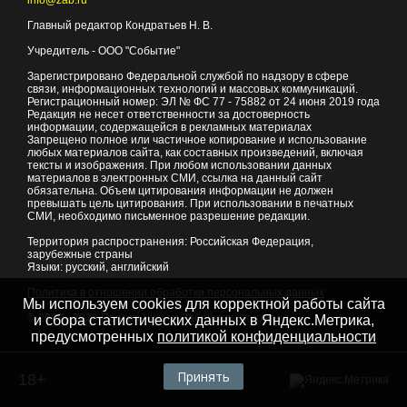
info@zab.ru
Главный редактор Кондратьев Н. В.
Учредитель - ООО "Событие"
Зарегистрировано Федеральной службой по надзору в сфере
связи, информационных технологий и массовых коммуникаций.
Регистрационный номер: ЭЛ № ФС 77 - 75882 от 24 июня 2019 года
Редакция не несет ответственности за достоверность
информации, содержащейся в рекламных материалах
Запрещено полное или частичное копирование и использование
любых материалов сайта, как составных произведений, включая
тексты и изображения. При любом использовании данных
материалов в электронных СМИ, ссылка на данный сайт
обязательна. Объем цитирования информации не должен
превышать цель цитирования. При использовании в печатных
СМИ, необходимо письменное разрешение редакции.
Территория распространения: Российская Федерация,
зарубежные страны
Языки: русский, английский
Политика в отношении обработки персональных данных
Мы используем cookies для корректной работы сайта
© 2007 - 2026
Портал Читы и Забайкальского края
и сбора статистических данных в Яндекс.Метрика,
предусмотренных
политикой конфиденциальности
Принять
18+