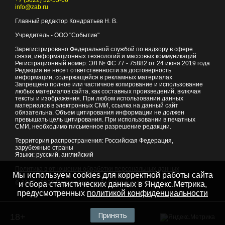
+7 (3022) 32-55-66
info@zab.ru
Главный редактор Кондратьев Н. В.
Учредитель - ООО "Событие"
Зарегистрировано Федеральной службой по надзору в сфере
связи, информационных технологий и массовых коммуникаций.
Регистрационный номер: ЭЛ № ФС 77 - 75882 от 24 июня 2019 года
Редакция не несет ответственности за достоверность
информации, содержащейся в рекламных материалах
Запрещено полное или частичное копирование и использование
любых материалов сайта, как составных произведений, включая
тексты и изображения. При любом использовании данных
материалов в электронных СМИ, ссылка на данный сайт
обязательна. Объем цитирования информации не должен
превышать цель цитирования. При использовании в печатных
СМИ, необходимо письменное разрешение редакции.
Территория распространения: Российская Федерация,
зарубежные страны
Языки: русский, английский
Политика в отношении обработки персональных данных
Мы используем cookies для корректной работы сайта
© 2007 - 2026
Портал Читы и Забайкальского края
и сбора статистических данных в Яндекс.Метрика,
предусмотренных
политикой конфиденциальности
Принять
18+