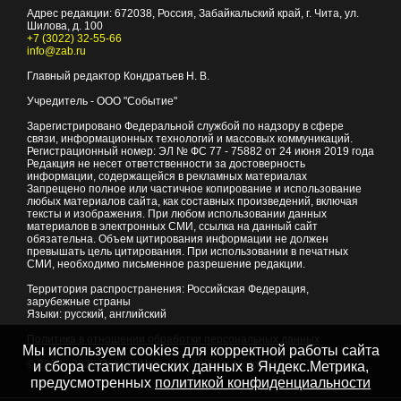
Адрес редакции:
672038
, Россия, Забайкальский край, г.
Чита
,
ул.
Шилова, д. 100
+7 (3022) 32-55-66
info@zab.ru
Главный редактор Кондратьев Н. В.
Учредитель - ООО "Событие"
Зарегистрировано Федеральной службой по надзору в сфере
связи, информационных технологий и массовых коммуникаций.
Регистрационный номер: ЭЛ № ФС 77 - 75882 от 24 июня 2019 года
Редакция не несет ответственности за достоверность
информации, содержащейся в рекламных материалах
Запрещено полное или частичное копирование и использование
любых материалов сайта, как составных произведений, включая
тексты и изображения. При любом использовании данных
материалов в электронных СМИ, ссылка на данный сайт
обязательна. Объем цитирования информации не должен
превышать цель цитирования. При использовании в печатных
СМИ, необходимо письменное разрешение редакции.
Территория распространения: Российская Федерация,
зарубежные страны
Языки: русский, английский
Политика в отношении обработки персональных данных
Мы используем cookies для корректной работы сайта
© 2007 - 2026
Портал Читы и Забайкальского края
и сбора статистических данных в Яндекс.Метрика,
предусмотренных
политикой конфиденциальности