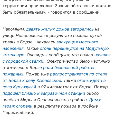
территории происходит. Знание обстановки должно
быть обязательным
», - говорится в сообщении.
Напомним,
девять жилых домов загорелись
на
улице Новосельская в результате пожара сухой
травы в Борзе - началась
эвакуация местного
населения
. Также
огонь перекинулся на Модульную
котельную.
Очевидцы сообщают, что пожар
начался
с городской свалки
. Электричество было частично
отключено в Борзе
ради безопасной работы
пожарных
. Пожар уже
распространяется по степи
от Борзи к селу Ключевское.
Также
о
гонь идёт на
село
Курунзулай
в 97 километрах от Борзи. Пожар
подошёл близко к заправочной станции
около
посёлка Мирная Оловяннинского района.
Дом и
гараж сгорели
в результате пожара в посёлке
Первомайский.