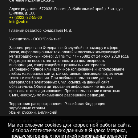
Сетевое издание ZAB.RU
Адрес редакции:
672038
, Россия, Забайкальский край, г.
Чита
,
ул.
Шилова, д. 100
+7 (3022) 32-55-66
info@zab.ru
Главный редактор Кондратьев Н. В.
Учредитель - ООО "Событие"
Зарегистрировано Федеральной службой по надзору в сфере
связи, информационных технологий и массовых коммуникаций.
Регистрационный номер: ЭЛ № ФС 77 - 75882 от 24 июня 2019 года
Редакция не несет ответственности за достоверность
информации, содержащейся в рекламных материалах
Запрещено полное или частичное копирование и использование
любых материалов сайта, как составных произведений, включая
тексты и изображения. При любом использовании данных
материалов в электронных СМИ, ссылка на данный сайт
обязательна. Объем цитирования информации не должен
превышать цель цитирования. При использовании в печатных
СМИ, необходимо письменное разрешение редакции.
Территория распространения: Российская Федерация,
зарубежные страны
Языки: русский, английский
Политика в отношении обработки персональных данных
Мы используем cookies для корректной работы сайта
© 2007 - 2026
Портал Читы и Забайкальского края
и сбора статистических данных в Яндекс.Метрика,
предусмотренных
политикой конфиденциальности