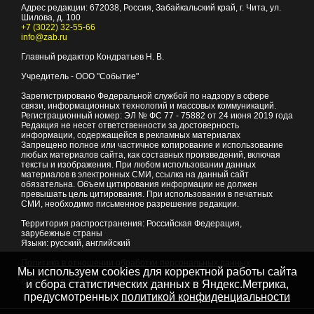
Адрес редакции:
672038
, Россия, Забайкальский край, г.
Чита
,
ул.
Шилова, д. 100
+7 (3022) 32-55-66
info@zab.ru
Главный редактор Кондратьев Н. В.
Учредитель - ООО "Событие"
Зарегистрировано Федеральной службой по надзору в сфере
связи, информационных технологий и массовых коммуникаций.
Регистрационный номер: ЭЛ № ФС 77 - 75882 от 24 июня 2019 года
Редакция не несет ответственности за достоверность
информации, содержащейся в рекламных материалах
Запрещено полное или частичное копирование и использование
любых материалов сайта, как составных произведений, включая
тексты и изображения. При любом использовании данных
материалов в электронных СМИ, ссылка на данный сайт
обязательна. Объем цитирования информации не должен
превышать цель цитирования. При использовании в печатных
СМИ, необходимо письменное разрешение редакции.
Территория распространения: Российская Федерация,
зарубежные страны
Языки: русский, английский
Политика в отношении обработки персональных данных
Мы используем cookies для корректной работы сайта
© 2007 - 2026
Портал Читы и Забайкальского края
и сбора статистических данных в Яндекс.Метрика,
предусмотренных
политикой конфиденциальности